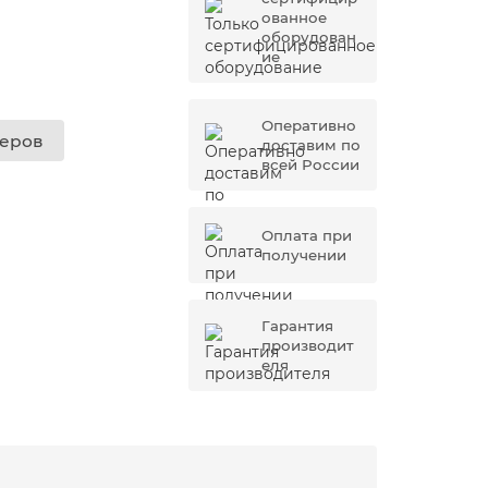
ованное
оборудован
ие
Оперативно
жеров
доставим по
всей России
Оплата при
получении
Гарантия
производит
еля