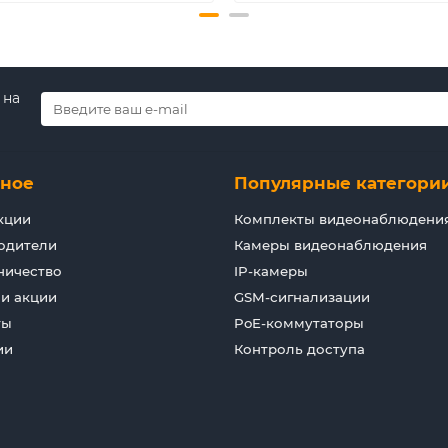
 на
зное
Популярные категори
кции
Комплекты видеонаблюдени
одители
Камеры видеонаблюдения
ничество
IP-камеры
 и акции
GSM-сигнализации
ты
PoE-коммутаторы
ии
Контроль доступа