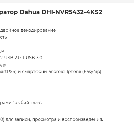
тратор Dahua DHI-NVR5432-4KS2
4, двойное декодирование
сть
ды
-USB 2.0, 1-USB 3.0
оду
rtPSS) и смартфоны android, Iphone (Easy4ip)
ами "рыбий глаз".
0) для записи, просмотра и воспроизведения.