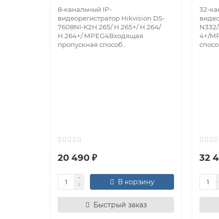
8-канальный IP-
32-ка
видеорегистратор Hikvision DS-
видео
7608NI-K2H.265/ H.265+/ H.264/
N332/
H.264+/ MPEG4Входящая
4+/M
пропускная способ..
спосо
20 490 ₽
32 4
В корзину
Быстрый заказ