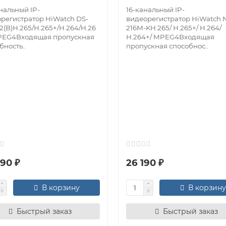
нальный IP-
16-канальный IP-
регистратор HiWatch DS-
видеорегистратор HiWatch 
2(B)H.265/H.265+/H.264/H.26
216M-KH.265/ H.265+/ H.264/
PEG4Входящая пропускная
H.264+/ MPEG4Входящая
бность..
пропускная способнос..
90 ₽
26 190 ₽
В корзину
В корзину
Быстрый заказ
Быстрый заказ