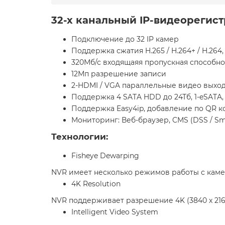
32-х канальный IP-видеорегис
Подключение до 32 IP камер
Поддержка сжатия H.265 / H.264+ / H.26
320Мб/с входящаяя пропускная способно
12Мп разрешение записи
2-HDMI / VGA параллельные видео выхо
Поддержка 4 SATA HDD до 24Тб, 1-eSATA, 2
Поддержка Easy4ip, добавление по QR к
Мониторинг: Веб-браузер, CMS (DSS / Sma
Технологии:
Fisheye Dewarping
NVR имеет несколько режимов работы с камер
4K Resolution
NVR поддерживает разрешение 4K (3840 х 216
Intelligent Video System