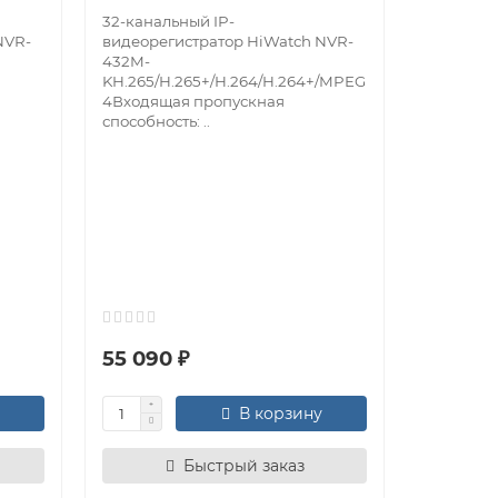
32-канальный IP-
NVR-
видеорегистратор HiWatch NVR-
432M-
KH.265/H.265+/H.264/H.264+/MPEG
4Входящая пропускная
способность: ..
IP-виде
NVR800-
8-каналь
видеорег
NVR800-A
пропускн
сМаксима
55 090 ₽
10 780 
В корзину
Быстрый заказ