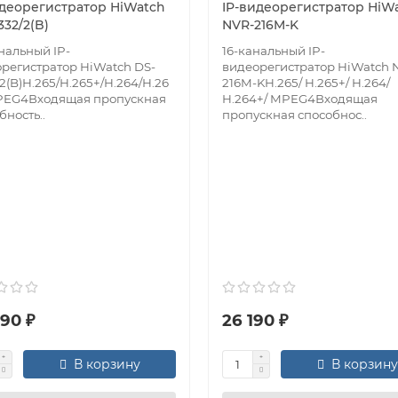
идеорегистратор HiWatch
IP-видеорегистратор HiW
32/2(B)
NVR-216M-K
нальный IP-
16-канальный IP-
регистратор HiWatch DS-
видеорегистратор HiWatch 
2(B)H.265/H.265+/H.264/H.26
216M-KH.265/ H.265+/ H.264/
PEG4Входящая пропускная
H.264+/ MPEG4Входящая
бность..
пропускная способнос..
90 ₽
26 190 ₽
В корзину
В корзину