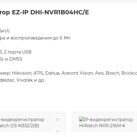
тор EZ-IP DHI-NVR1B04HC/E
бит/с
ра и воспроизведения до 6 Мп
б, 2 порта USB
SS) и DMSS
Hikvision, ATIS, Dahua, Arecont Vision, Axis, Bosch, Brickco
deotec, Vivotek и др.