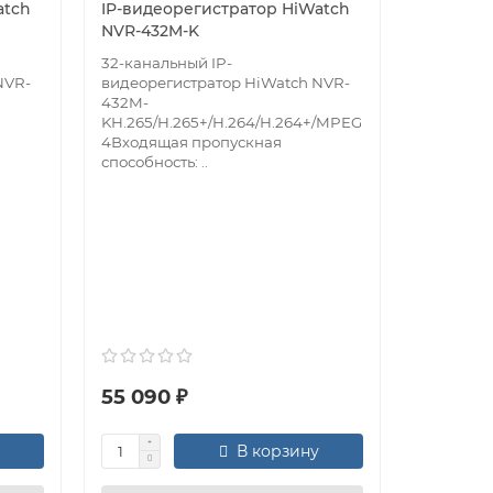
atch
IP-видеорегистратор HiWatch
NVR-432M-K
32-канальный IP-
NVR-
видеорегистратор HiWatch NVR-
432M-
KH.265/H.265+/H.264/H.264+/MPEG
4Входящая пропускная
способность: ..
IP-виде
NVR800-
8-каналь
видеорег
NVR800-A
пропускн
сМаксима
55 090 ₽
10 780 
В корзину