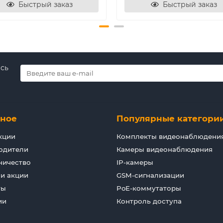
Быстрый заказ
Быстрый заказ
есь
зное
Популярные категори
кции
Комплекты видеонаблюдени
одители
Камеры видеонаблюдения
ничество
IP-камеры
 и акции
GSM-сигнализации
ты
PoE-коммутаторы
ии
Контроль доступа