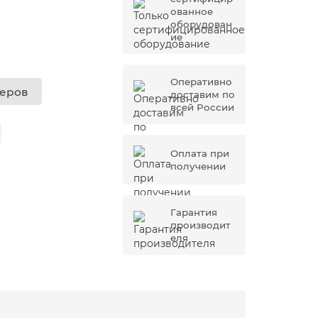
ованное
оборудован
ие
Оперативно
жеров
доставим по
всей России
Оплата при
получении
Гарантия
производит
еля