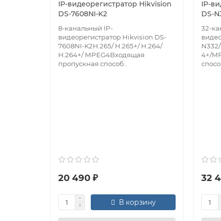
IP-видеорегистратор Hikvision
IP-в
DS-7608NI-K2
DS-N3
8-канальный IP-
32-ка
видеорегистратор Hikvision DS-
видео
7608NI-K2H.265/ H.265+/ H.264/
N332/
H.264+/ MPEG4Входящая
4+/M
пропускная способ..
спосо
20 490 ₽
32 4
В корзину