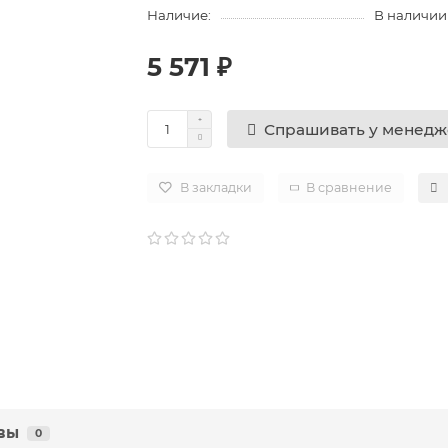
Наличие:
В наличии
5 571 ₽
Спрашивать у менед
В закладки
В сравнение
вы
0