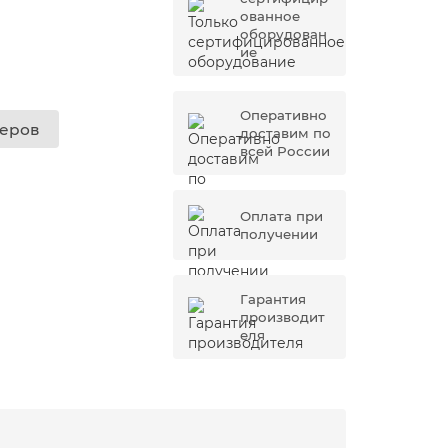
ованное
оборудован
ие
Оперативно
жеров
доставим по
всей России
Оплата при
получении
Гарантия
производит
еля