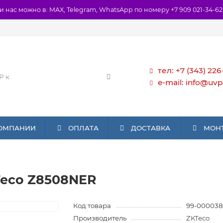
и нас можно в: MAX, Telegram, WhatsApp по номеру +7 909 021-34-62
тел: +7 (343) 226
e-mail: info@uvp
КОМПАНИИ
ОПЛАТА
ДОСТАВКА
МОН
Teco Z8508NER
Код товара
99-000038
Производитель
ZKTeco