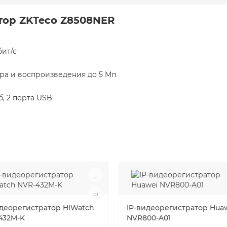
тор ZKTeco Z8508NER
бит/с
ра и воспроизведения до 5 Мп
б, 2 порта USB
идеорегистратор HiWatch
IP-видеорегистратор Hua
432M-K
NVR800-A01