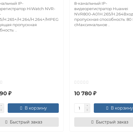
нальный IP-
8-канальный IP-
регистратор HiWatch NVR-
видеорегистратор Huawei
-
NVR800-A01H.265/H.264Вхо
5/H.265+/H.264/H.264+/MPEG
пропускная способность: 80
дящая пропускная
сМаксимальное ..
ность: ..
90 ₽
10 780 ₽
В корзину
В корзину
Быстрый заказ
Быстрый заказ