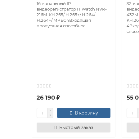
16-канальный IP-
32-ка
видеорегистратор HiWatch NVR-
видео
216M-KH.265/ H.265+/ H.264/
432M
H.264+/ MPEG4Входящая
KH.26
пропускная способнос..
4Вхо
способ
26 190 ₽
55 0
В корзину
Быстрый заказ