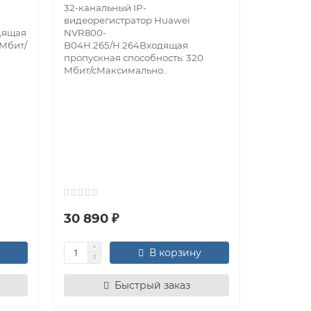
32-канальный IP-
видеорегистратор Huawei
дящая
NVR800-
 Мбит/
B04H.265/H.264Входящая
пропускная способность: 320
Мбит/сМаксимально..
IP-виде
Dahua D
16-каналь
видеорег
DHI-NVR4
H.265/H.2
H.264+/H
30 890 ₽
21 890 
В корзину
Быстрый заказ