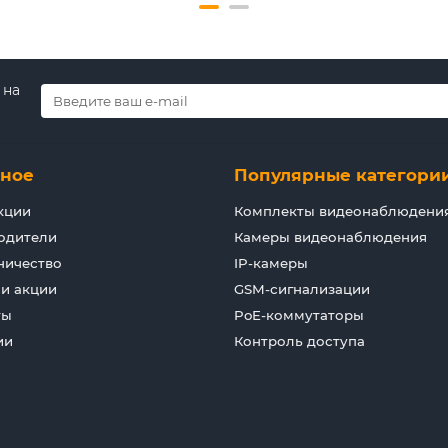
 на
зное
Популярные категори
кции
Комплекты видеонаблюдени
одители
Камеры видеонаблюдения
ничество
IP-камеры
 и акции
GSM-сигнализации
ты
PoE-коммутаторы
ии
Контроль доступа