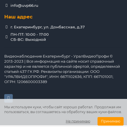
info@uvp66.ru
Наш адрес
г. Екатеринбург, ул. Донбасская, д.37
ПН-ПТ: 10:00 - 17:00
СБ-ВС: Выходной
Видеонаблюдение Екатеринбург - УралВидеоПрофи ©
2013-2023 | Вся информация на сайте носит справочный
характер и не является публичной офертой, определяемой
статьей 437 ГК РФ. Реквизиты организации: ООО
"УРАЛВИДЕОПРОФИ"; ИНН: 6671102636; КПП: 667101001;
ОГРН: 1206600003389
Мы используем куки, чтобы сайт хорошо работал. Продолжая им
пользоваться, вы соглашаетесь на обработку ваших куки‑файлов.
Не принимаю
Принимаю