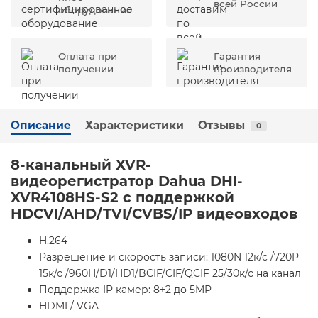
всей России
оборудование
Оплата при
Гарантия
получении
производителя
Описание
Характеристики
Отзывы
0
8-канальный XVR-
видеорегистратор Dahua DHI-
XVR4108HS-S2 с поддержкой
HDCVI/AHD/TVI/CVBS/IP видеовходов
H.264
Разрешение и скорость записи: 1080N 12к/с /720P
15к/с /960H/D1/HD1/BCIF/CIF/QCIF 25/30к/с на канал
Поддержка IP камер: 8+2 до 5MP
HDMI / VGA