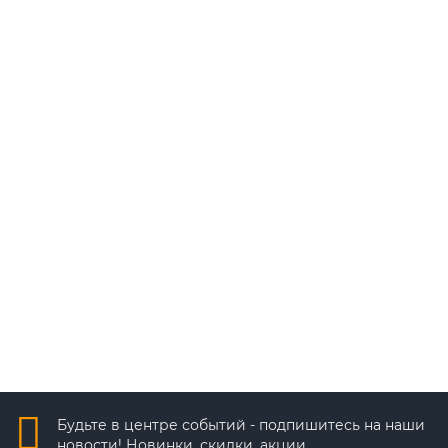
Быстрый заказ
Видеокамера Optimus IP-P012.1(3.6)D_v.1
8 839 ₽
В корзину
Быстрый заказ
Будьте в центре событий - подпишитесь на наши
новости! Новинки, скидки, акции.