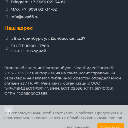
Telegram: +7 (909) 021-34-62
MAX: +7 (909) 021-34-62
info@uvp66.ru
Наш адрес
г. Екатеринбург, ул. Донбасская, д.37
ПН-ПТ: 10:00 - 17:00
СБ-ВС: Выходной
Видеонаблюдение Екатеринбург - УралВидеоПрофи ©
2013-2023 | Вся информация на сайте носит справочный
характер и не является публичной офертой, определяемой
статьей 437 ГК РФ. Реквизиты организации: ООО
"УРАЛВИДЕОПРОФИ"; ИНН: 6671102636; КПП: 667101001;
ОГРН: 1206600003389
Мы используем куки, чтобы сайт хорошо работал. Продолжая им
пользоваться, вы соглашаетесь на обработку ваших куки‑файлов.
Не принимаю
Принимаю