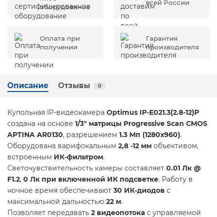
всей России
оборудование
Оплата при
Гарантия
получении
производителя
Описание
Отзывы
0
Купольная IP-видеокамера
Optimus IP-E021.3(2.8-12)P
создана на основе
1/3" матрицы Progressive Scan CMOS
APTINA AR0130
, разрешением
1.3 Мп (1280х960)
.
Оборудована варифокальным
2,8 -12 мм
объективом,
встроенным
ИК-фильтром
.
Светочувствительность камеры составляет
0.01 Лк @
F1.2
,
0 Лк при включенной ИК подсветке
. Работу в
ночное время обеспечивают
30
ИК-диодов
с
максимальной дальностью
22 м
.
Позволяет передавать
2 видеопотока
с управляемой