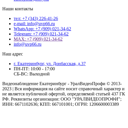
Наши контакты
тел: +7 (343) 226-41-26
e-mail: info@uvp66.ru
WhatsApp: +7 (909) 021-34-62
Telegram: +7 (909) 021-34-62
MAX: +7 (909) 021-34-62
info@uvp66.ru
Наш адрес
г. Екатеринбург, ул. Донбасская, д.37
ПН-ПТ: 10:00 - 17:00
СБ-ВС: Выходной
Видеонаблюдение Екатеринбург - УралВидеоПрофи © 2013-
2023 | Вся информация на сайте носит справочный характер и
не является публичной офертой, определяемой статьей 437 ГК
РФ. Реквизиты организации: ООО "УРАЛВИДЕОПРОФИ";
ИНН: 6671102636; КПП: 667101001; ОГРН: 1206600003389