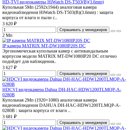
HD-TVI видеокамеры HiWatch DS-T503(B)(3.6mm)
Купольная 5Мп (2592х1944) аналоговая камера
видеонаблюдения HiWatch DS-T503(B)(3.6mm) : защита
корпуса от влаги и пыли с..
3 620 ₽
Спрашивать у менеджеров
2 Мп
IP камера MATRIX MT-DW1080IP20S DC
Эргономическая купольная камер с антивандальным
корпусом модели MATRIX MT-DW1080IP20 DC отлично
подойдет для наблюдения..
3 627 ₽
Спрашивать у менеджеров
HDCVI видеокамера Dahua DH-HAC-HDW1200TLMQP-A-
0280B
Купольная 2Мп (1920×1080) аналоговая камера
видеонаблюдения DAHUA DH-HAC-HDW1200TLMQP-A-
0280B : защита корпуса от влаги ..
3 681 ₽
Спрашивать у менеджеров