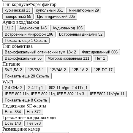
Тип корпуса/Форм-фактор
кубический
23
купольный
351
миниатюрный
29
поворотный
55
Цилиндрический
305
Аудио вход/выход
1/1
2
Аудиовход
145
Аудиовыход
105
Встроенный микрофон
196
Встроенный динамик
52
Показать еще 1
Скрыть
Тип объектива
Вариофокальный оптический зум 18x
2
Фиксированный
606
Вариофокальный
56
Моторизированный
111
Нет
1
Питание
5V/1,5А
2
12V/2А
1
12V/4А
2
12В 1A
2
12В DC
17
Показать еще 29
Скрыть
Wi-Fi
2.4 GHz
2
2.4ГГц
1
802.11 b/g/n 2.4 ГГц
1
IEEE 802.11b, IEEE 802.11g, IEEE 802.11n
3
IEEE802.11b/g/n
11
Показать еще 8
Скрыть
Поддержка SD-карты
Есть
354
Нет
372
Тревожные входы-выходы
Есть
148
Нет
578
Размещение камер