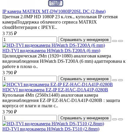
IP камера MATRIX MT-DW1080IP20SL DC (2,8мм)
Цветная 2.0MP HD 1080P 23 к./сек., купольная IP сетевая
камераПоддержка облачного сервиса MATRIX
cloudИнтеграция с IPEYE..
3 735 ₽
Спрашивать у менеджеров
HD-TVI видеокамера HiWatch DS-T200A (6 mm)
Цилиндрическая 2Мп (1920×1080) аналоговая камера
видеонаблюдения HiWatch DS-T200A (6 mm) адаптирована к
работе в плохо о..
3 790 ₽
Спрашивать у менеджеров
HDCVI видеокамера EZ-IP EZ-HAC-D1A41P-0280B
Купольная 4Мп (2560х1440) аналоговая камера
видеонаблюдения EZ-IP EZ-HAC-D1A41P-0280B : защита
корпуса от влаги и пыли с..
3 790 ₽
Спрашивать у менеджеров
HD-TVI видеокамера HiWatch DS-T510 (2.8mm)