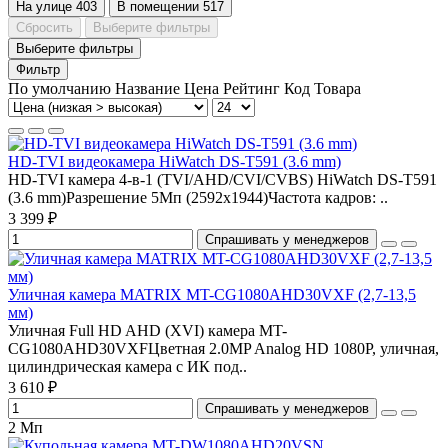
На улице
403
В помещении
517
Сбросить
Выберите фильтры
Выберите фильтры
Фильтр
По умолчанию
Название
Цена
Рейтинг
Код Товара
HD-TVI видеокамера HiWatch DS-T591 (3.6 mm)
HD-TVI камера 4-в-1 (TVI/AHD/CVI/CVBS) HiWatch DS-T591
(3.6 mm)Разрешение 5Мп (2592х1944)Частота кадров: ..
3 399 ₽
Спрашивать у менеджеров
Уличная камера MATRIX MT-CG1080AHD30VXF (2,7-13,5
мм)
Уличная Full HD AHD (XVI) камера MT-
CG1080AHD30VXFЦветная 2.0MP Analog HD 1080P, уличная,
цилиндрическая камера с ИК под..
3 610 ₽
Спрашивать у менеджеров
2 Мп