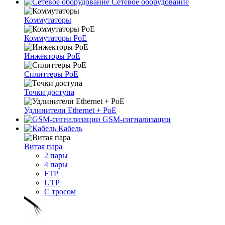
Сетевое оборудование
Коммутаторы
Коммутаторы PoE
Инжекторы PoE
Сплиттеры PoE
Точки доступа
Удлинители Ethernet + PoE
GSM-сигнализации
Кабель
Витая пара
2 пары
4 пары
FTP
UTP
С тросом