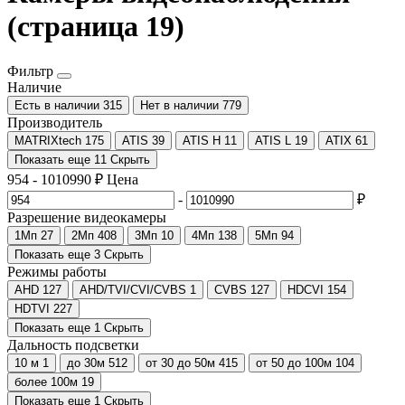
(страница 19)
Фильтр
Наличие
Есть в наличии
315
Нет в наличии
779
Производитель
MATRIXtech
175
ATIS
39
ATIS H
11
ATIS L
19
ATIX
61
Показать еще 11
Скрыть
954
-
1010990
₽
Цена
-
₽
Разрешение видеокамеры
1Мп
27
2Мп
408
3Мп
10
4Мп
138
5Мп
94
Показать еще 3
Скрыть
Режимы работы
AHD
127
AHD/TVI/CVI/CVBS
1
CVBS
127
HDCVI
154
HDTVI
227
Показать еще 1
Скрыть
Дальность подсветки
10 м
1
до 30м
512
от 30 до 50м
415
от 50 до 100м
104
более 100м
19
Показать еще 1
Скрыть