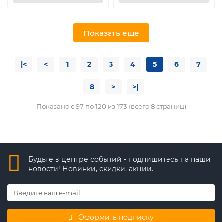
Показать еще
|<
<
1
2
3
4
5
6
7
8
>
>|
Показано с 97 по 120 из 173 (всего 8 страниц)
Будьте в центре событий - подпишитесь на наши
новости! Новинки, скидки, акции.
Оформить подписку