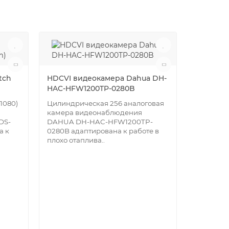
tch
HDCVI видеокамера Dahua DH-
HAC-HFW1200TP-0280B
1080)
Цилиндрическая 256 аналоговая
камера видеонаблюдения
DS-
DAHUA DH-HAC-HFW1200TP-
а к
0280B адаптирована к работе в
плохо отаплива..
HDCVI S
SD59232
Поворотн
аналогов
видеона
SD59232-
от влаги и