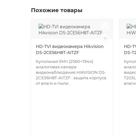
Похожие товары
HD-TVI видеокамера Hikvision
HD-T
DS-2CE56H8T-AITZF
DS-T2
Купольная 5Мп (2560×1944)
Купол
аналоговая камера
анало
видеонаблюдения HIKVISION DS-
виде
2CE56H8T-AITZF : защита корпуса
T203L
от влаги и пыли..
влаги 