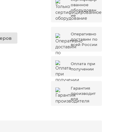
ованное
оборудован
ие
Оперативно
жеров
доставим по
всей России
Оплата при
получении
Гарантия
производит
еля