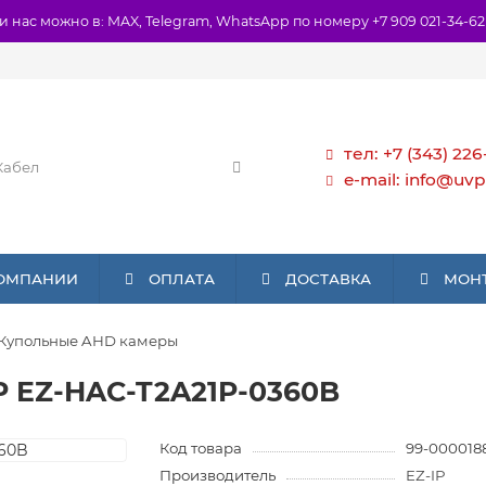
и нас можно в: MAX, Telegram, WhatsApp по номеру +7 909 021-34-62
тел: +7 (343) 226
e-mail: info@uvp
КОМПАНИИ
ОПЛАТА
ДОСТАВКА
МОН
Купольные AHD камеры
P EZ-HAC-T2A21P-0360B
Код товара
99-000018
Производитель
EZ-IP