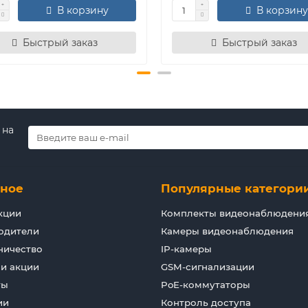
В корзину
В корзину
Быстрый заказ
Быстрый заказ
 на
зное
Популярные категори
кции
Комплекты видеонаблюдени
одители
Камеры видеонаблюдения
ничество
IP-камеры
 и акции
GSM-сигнализации
ты
PoE-коммутаторы
ии
Контроль доступа