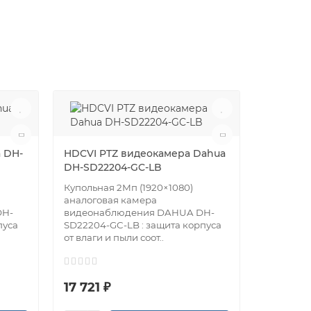
 DH-
HDCVI PTZ видеокамера Dahua
MHD вид
DH-SD22204-GC-LB
2MIR-30W
Купольная 2Мп (1920×1080)
Цилиндр
аналоговая камера
камера Fu
DH-
видеонаблюдения DAHUA DH-
2MIR-30W
пуса
SD22204-GC-LB : защита корпуса
2Мп (1920
от влаги и пыли соот..
17 721 ₽
2 750 ₽