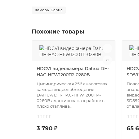
Камеры Dahua
Похожие товары
HDCVI видеокамера Dahua DH-
HDCV
HAC-HFW1200TP-0280B
SD59
Цилиндрическая 256 аналоговая
Повор
камера видеонаблюдения
анало
DAHUA DH-HAC-HFW1200TP-
виде
0280B адаптирована к работе в
SD592
плохо отаплива..
от вла
3 790 ₽
65 6