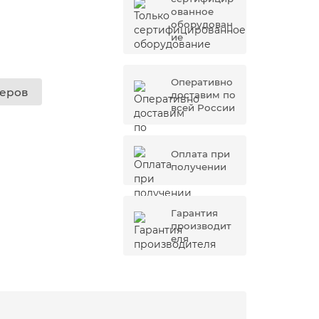
ованное
оборудован
ие
Оперативно
жеров
доставим по
всей России
Оплата при
получении
Гарантия
производит
еля