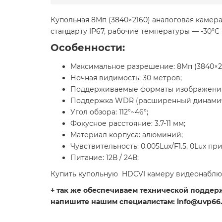
Купольная 8Мп (3840×2160) аналоговая каме
стандарту IP67, рабочие температуры — -30°
Особенности:
Максимальное разрешение: 8Мп (3840×21
Ночная видимость: 30 метров;
Поддерживаемые форматы изображения
Поддержка WDR (расширенный динамиче
Угол обзора: 112°~46°;
Фокусное расстояние: 3.7-11 мм;
Материал корпуса: алюминий;
Чувствительность: 0.005Lux/F1.5, 0Lux пр
Питание: 12В / 24В;
Купить купольную HDCVI камеру видеонаблю
+ так же обеспечиваем технической поддержк
напишите нашим специалистам: info@uvp66.