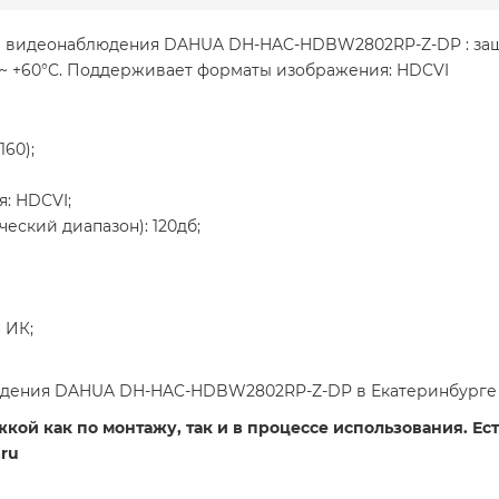
ра видеонаблюдения DAHUA DH-HAC-HDBW2802RP-Z-DP : защи
C ~ +60°C. Поддерживает форматы изображения: HDCVI
60);
: HDCVI;
ский диапазон): 120дб;
и ИК;
дения DAHUA DH-HAC-HDBW2802RP-Z-DP в Екатеринбурге 
ой как по монтажу, так и в процессе использования. Есть
ru