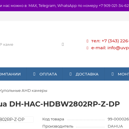
и нас можно в: MAX, Telegram, WhatsApp по номеру +7 909 021-34-62
тел: +7 (343) 226
e-mail: info@uvp
КОМПАНИИ
ОПЛАТА
ДОСТАВКА
МОН
Купольные AHD камеры
hua DH-HAC-HDBW2802RP-Z-DP
Код товара
99-000026
Производитель
DAHUA