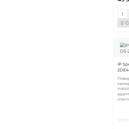
С
IP Sp
2DE4
Повор
каме
HIKVI
адапт
отапл