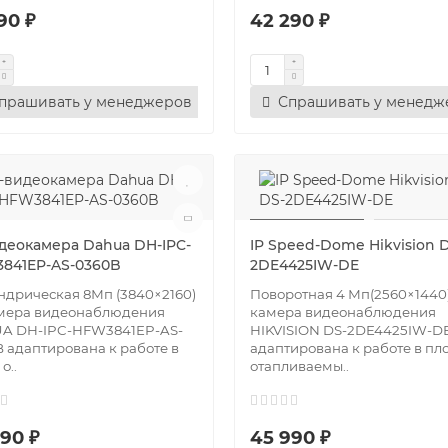
90 ₽
42 290 ₽
прашивать у менеджеров
Спрашивать у менедж
идеокамера Dahua DH-IPC-
IP Speed-Dome Hikvision 
841EP-AS-0360B
2DE4425IW-DE
дрическая 8Мп (3840×2160)
Поворотная 4 Мп(2560×1440)
амера видеонаблюдения
камера видеонаблюдения
A DH-IPC-HFW3841EP-AS-
HIKVISION DS-2DE4425IW-D
 адаптирована к работе в
адаптирована к работе в пл
о..
отапливаемы..
90 ₽
45 990 ₽