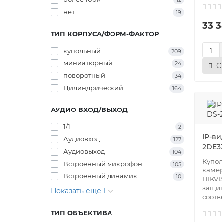
12
нет
19
33 3
ТИП КОРПУСА/ФОРМ-ФАКТОР
купольный
209
миниатюрный
24
С
поворотный
34
Цилиндрический
164
АУДИО ВХОД/ВЫХОД
1/1
2
IP-ви
Аудиовход
127
2DE3
Аудиовыход
104
Купол
Встроенный микрофон
105
каме
Встроенный динамик
10
HIKVI
защит
Показать еще 1
соотве
ТИП ОБЪЕКТИВА