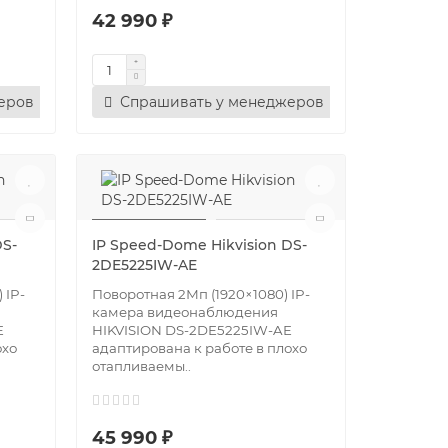
42 990 ₽
еров
Спрашивать у менеджеров
DS-
IP Speed-Dome Hikvision DS-
2DE5225IW-AE
 IP-
Поворотная 2Мп (1920×1080) IP-
камера видеонаблюдения
E
HIKVISION DS-2DE5225IW-AE
охо
адаптирована к работе в плохо
отапливаемы..
45 990 ₽