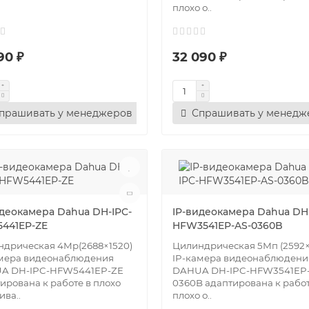
плохо о..
90 ₽
32 090 ₽
прашивать у менеджеров
Спрашивать у менедж
идеокамера Dahua DH-IPC-
IP-видеокамера Dahua DH-
441EP-ZE
HFW3541EP-AS-0360B
дрическая 4Mр(2688×1520)
Цилиндрическая 5Мп (2592×
амера видеонаблюдения
IP-камера видеонаблюдени
A DH-IPC-HFW5441EP-ZE
DAHUA DH-IPC-HFW3541EP-
ирована к работе в плохо
0360B адаптирована к работ
ива..
плохо о..