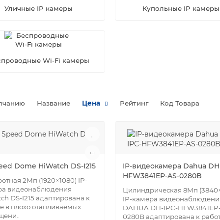
Уличные IP камеры
Купольные IP камеры
спроводные Wi-Fi камеры
лчанию
Название
Цена
Рейтинг
Код Товара
peed Dome HiWatch DS-I215
IP-видеокамера Dahua DH-
HFW3841EP-AS-0280B
отная 2Мп (1920×1080) IP-
ра видеонаблюдения
Цилиндрическая 8Мп (3840×
ch DS-I215 адаптирована к
IP-камера видеонаблюдени
е в плохо отапливаемых
DAHUA DH-IPC-HFW3841EP-
ени..
0280B адаптирована к работ