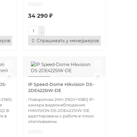
34 290 ₽
еров
Спрашивать у менеджеров
DS-
IP Speed-Dome Hikvision DS-
2DE4225IW-DE
2160)
Поворотная 2Мп (1920×1080) IP-
я
камера видеонаблюдения
(2.8-
HIKVISION DS-2DE4225IW-DE
е в
адаптирована к работе в плохо
отапливаемы..