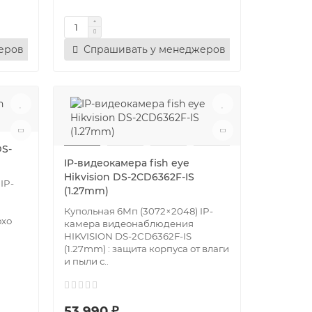
еров
Спрашивать у менеджеров
DS-
IP-видеокамера fish eye
Hikvision DS-2CD6362F-IS
IP-
(1.27mm)
Купольная 6Мп (3072×2048) IP-
охо
камера видеонаблюдения
HIKVISION DS-2CD6362F-IS
(1.27mm) : защита корпуса от влаги
и пыли с..
53 990 ₽