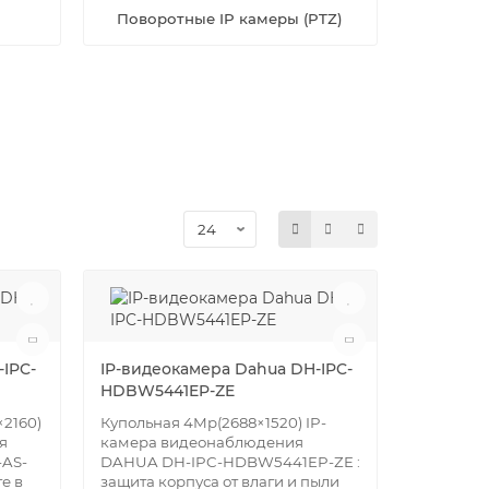
Поворотные IP камеры (PTZ)
IPC-
IP-видеокамера Dahua DH-IPC-
HDBW5441EP-ZE
2160)
Купольная 4Mр(2688×1520) IP-
я
камера видеонаблюдения
AS-
DAHUA DH-IPC-HDBW5441EP-ZE :
е в
защита корпуса от влаги и пыли