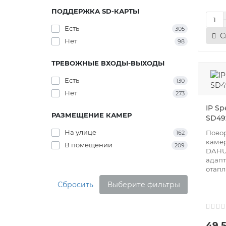
ПОДДЕРЖКА SD-КАРТЫ
Есть
305
С
Нет
98
ТРЕВОЖНЫЕ ВХОДЫ-ВЫХОДЫ
Есть
130
Нет
273
IP S
РАЗМЕЩЕНИЕ КАМЕР
SD49
На улице
Повор
162
каме
В помещении
209
DAHU
адапт
отапл
Сбросить
Выберите фильтры
49 