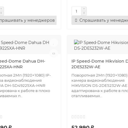
прашивать у менеджеров
Спрашивать у менедж
peed-Dome Dahua DH-
IP Speed-Dome Hikvision 
225XA-HNR
2DE5232W-AE
отная 2Мп (1920×1080) IP-
Поворотная 2Мп (1920×1080) 
ра видеонаблюдения
камера видеонаблюдения
A DH-SD49225XA-HNR
HIKVISION DS-2DE5232W-AE
ирована к работе в плохо
адаптирована к работе в пл
иваемых п..
отапливаемых..
590 ₽
52 990 ₽