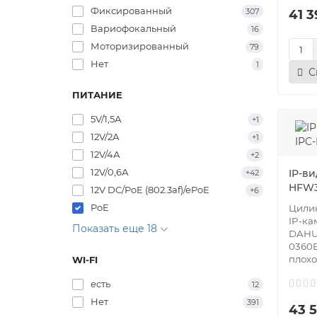
Фиксированный
307
41 3
Вариофокальный
16
Моторизированный
79
Нет
1
С
ПИТАНИЕ
5V/1,5А
+1
12V/2А
+1
12V/4А
+2
12V/0,6А
IP-в
+42
HFW3
12V DC/PoE (802.3af)/ePoE
+6
PoE
Цилин
IP-к
Показать еще 18
DAHU
0360B
плохо 
WI-FI
есть
12
Нет
391
43 5