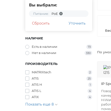
Вы выбрали:
Питание:
PoE
Сбросить
Уточнить
Бе
НАЛИЧИЕ
Есть в наличии
73
По умо
Нет в наличии
330
ПРОИЗВОДИТЕЛЬ
MATRIXtech
2
ATIS
25
IP S
ATIS H
1
ATIS L
Повор
4
каме
ATIX
4
HiWat
Показать еще 8
работ
помещ