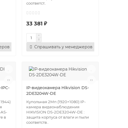
соответст..
33 381 ₽
еров
Спрашивать у менеджеров
IPC-
IP-видеокамера Hikvision DS-
2DE3204W-DE
1944)
Купольная 2Мп (1920×1080) IP-
я
камера видеонаблюдения
AS-
HIKVISION DS-2DE3204W-DE :
е в
защита корпуса от влаги и пыли
соответств..