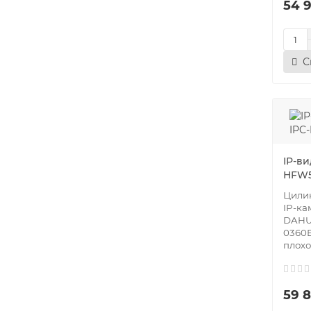
54 
С
IP-в
HFW5
Цилин
IP-к
DAHU
0360B
плохо 
59 8