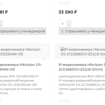
81 ₽
33 590 ₽
прашивать у менеджеров
Спрашивать у менедж
деокамера Hikvision DS-
IP-видеокамера Hikvision 
304W-DE
2CD2683G0-IZS(2.8-12mm)
ьная 3Мп (2048х1536) IP-
Цилиндрическая 8Мп (3840×
ра видеонаблюдения
IP-камера видеонаблюдени
SION DS-2DE3304W-DE :
HIKVISION DS-2CD2683G0-IZS
а корпуса от влаги и пыли
12mm) адаптирована к работ
тств..
пл..