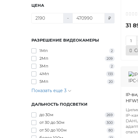
ЦЕНА
-
₽
31 8
РАЗРЕШЕНИЕ ВИДЕОКАМЕРЫ
С
1Мп
2
2Мп
209
3Мп
2
4Мп
133
5Мп
20
Показать еще 3
IP-в
HFW5
ДАЛЬНОСТЬ ПОДСВЕТКИ
Цилин
до 30м
269
IP-к
DAHU
от 30 до 50м
300
адапт
от 50 до 100м
80
отапл
более 100м