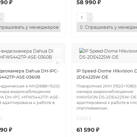
990 ₽
58 990 ₽
прашивать у менеджеров
Спрашивать у менедж
идеокамера Dahua DH-IPC-
IP Speed-Dome Hikvision 
442TP-ASE-0360B
2DE4225W-DE
дрическая 4 Мп(2688×1520)
Поворотная 2Мп (1920×1080) 
амера видеонаблюдения
камера видеонаблюдения
A DH-IPC-HFW5442TP-ASE-
HIKVISION DS-2DE4225W-DE
 адаптирована к работе в
адаптирована к работе в пл
..
отапливаемых..
90 ₽
61 590 ₽