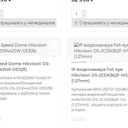
прашивать у менеджеров
Спрашивать у менедж
eed-Dome Hikvision DS-
425W-DE3(B)
IP-видеокамера fish eye
Hikvision DS-2CD6362F-IVS
отная 4 Мп(2560×1440) IP-
(1.27mm)
ра видеонаблюдения
SION DS-2DE4425W-DE3(B)
Купольная 6Мп (3072×2048) 
ирована к работе в плохо
камера видеонаблюдения
ива..
HIKVISION DS-2CD6362F-IVS
(1.27mm) : защита корпуса от
и пыли ..