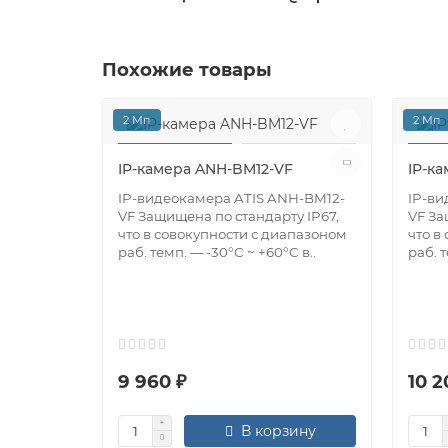
Похожие товары
2 Мп
2 Мп
IP-камера ANH-BM12-VF
IP-к
IP-видеокамера ATIS ANH-BM12-
IP-ви
VF Защищена по стандарту IP67,
VF За
что в совокупности с диапазоном
что в
раб. темп. — -30°C ~ +60°C в..
раб. т
9 960 ₽
10 2
В корзину