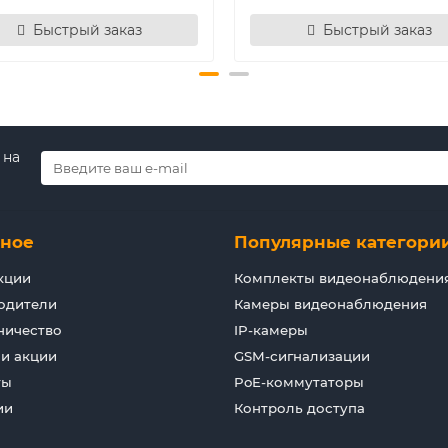
Быстрый заказ
Быстрый заказ
 на
зное
Популярные категори
кции
Комплекты видеонаблюдени
одители
Камеры видеонаблюдения
ничество
IP-камеры
 и акции
GSM-сигнализации
ты
PoE-коммутаторы
ии
Контроль доступа