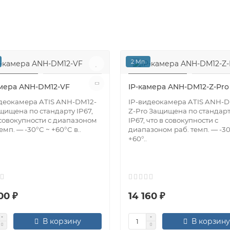
2 Мп
амера ANH-DM12-VF
IP-камера ANH-DM12-Z-Pro
деокамера ATIS ANH-DM12-
IP-видеокамера ATIS ANH-D
щищена по стандарту IP67,
Z-Pro Защищена по стандар
 совокупности с диапазоном
IP67, что в совокупности с
емп. — -30°C ~ +60°C в..
диапазоном раб. темп. — -30
+60°..
00 ₽
14 160 ₽
В корзину
В корзину