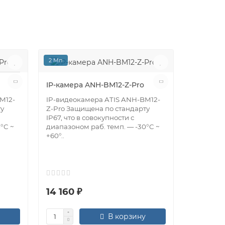
2 Мп
2 Мп
IP-камера ANH-BM12-Z-Pro
IP-камер
M12-
IP-видеокамера ATIS ANH-BM12-
Lite
ту
Z-Pro Защищена по стандарту
IP67, что в совокупности с
IP-видео
°C ~
диапазоном раб. темп. — -30°C ~
20W/2.8 
+60°..
стандарту
диапазон
6..
14 160 ₽
2 650 
В корзину