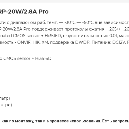
RP-20W/2.8A Pro
сти с диапазоном раб. темп. — -30°С — +50°С вне зависимо
P-20W/2.8A Pro поддерживает протоколы сжатия H.265+/H.26
minated CMOS sensor + Hi3516D, с чувствительностью 0.01, ма
имость - ONVIF, HIK, XM, поддержка DWDR. Питание: DC12V, P
ted CMOS sensor + Hi3516D
льтр)
ентре)
как по монтажу, так и в процессе использования. Есть вопросы