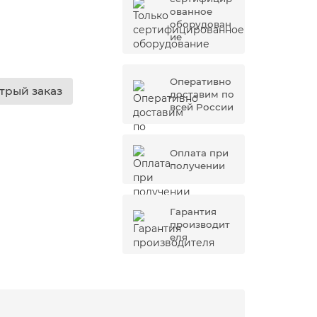
ованное
оборудован
ие
Оперативно
трый заказ
доставим по
всей России
Оплата при
получении
Гарантия
производит
еля