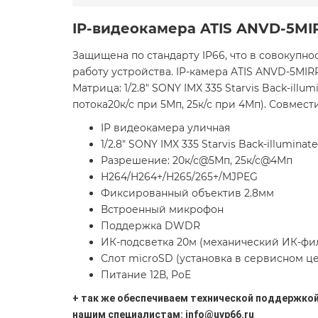
IP-видеокамера ATIS ANVD-5MI
Защищена по стандарту IP66, что в совокупно
работу устройства. IP-камера ATIS ANVD-5MIR
Матрица: 1/2.8" SONY IMX 335 Starvis Back-illu
потока20к/с при 5Мп, 25к/с при 4Мп). Совмест
IP видеокамера уличная
1/2.8" SONY IMX 335 Starvis Back-illumina
Разрешение: 20к/с@5Мп, 25к/с@4Мп
H264/H264+/H265/265+/MJPEG
Фиксированный объектив 2.8мм
Встроенный микрофон
Поддержка DWDR
ИК-подсветка 20м (механический ИК-фи
Слот microSD (установка в сервисном ц
Питание 12В, PoE
+ так же обеспечиваем технической поддержкой 
нашим специалистам: info@uvp66.ru