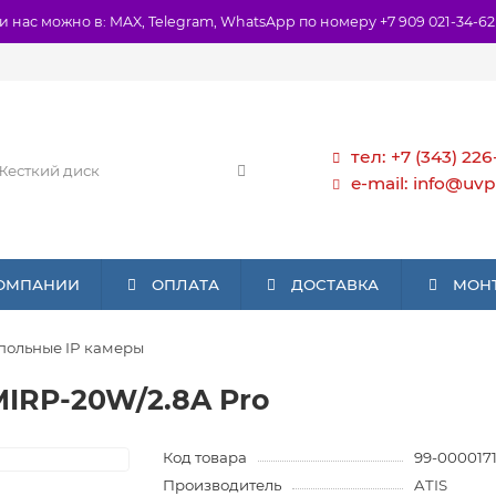
и нас можно в: MAX, Telegram, WhatsApp по номеру +7 909 021-34-62
тел: +7 (343) 226
e-mail: info@uvp
КОМПАНИИ
ОПЛАТА
ДОСТАВКА
МОН
польные IP камеры
IRP-20W/2.8A Pro
Код товара
99-000017
Производитель
ATIS