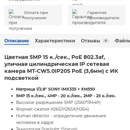
Оплата при
Гарантия
получении
производителя
Описание
Характеристики
Отзывы
Файлы
0
Цветная 5MP 15 к./сек., PoE 802.3af,
уличная цилиндрическая IP сетевая
камера
MT-CW5.0IP20S PoE (3,6мм)
с ИК
подсветкой
Матрица 1/2.8" SONY IMX335 + XM550
5МР 15 к./сек., 4МР - 20 к./сек., 2МР - 25 к./сек.
Высокое разрешение 5МР (2560*1944P)
Формат сжатия H265/H265X(H264)
Human detector - определение движения
человека в кадре
Технология Starlight (Starvis)