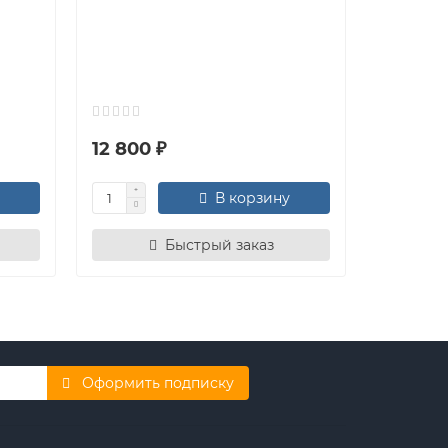
Купольна
камера 
HIKVISIO
защита ко
соответс..
12 800 ₽
27 890
В корзину
Быстрый заказ
Оформить подписку