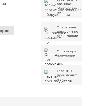
ичии
ованное
оборудован
ие
Оперативно
жеров
доставим по
всей России
Оплата при
получении
Гарантия
производит
еля