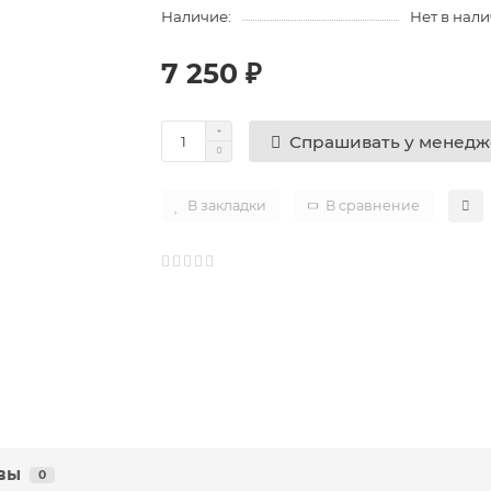
Наличие:
Нет в нал
7 250 ₽
Спрашивать у менед
В закладки
В сравнение
вы
0