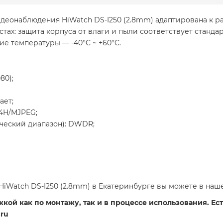
идеонаблюдения HiWatch DS-I250 (2.8mm) адаптирована к р
тах: защита корпуса от влаги и пыли соответствует станда
ие температуры — -40°C ~ +60°C.
80);
ает;
64H/MJPEG;
еский диапазон): DWDR;
iWatch DS-I250 (2.8mm) в Екатеринбурге вы можете в наш
ой как по монтажу, так и в процессе использования. Есть
ru