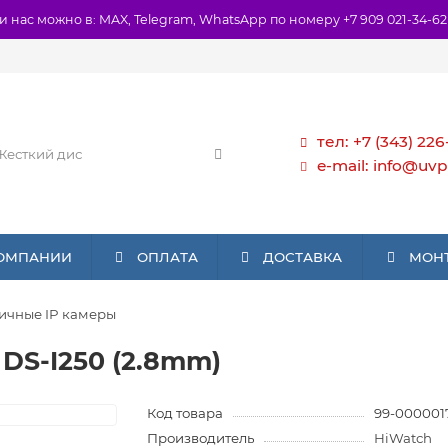
и нас можно в: MAX, Telegram, WhatsApp по номеру +7 909 021-34-62
тел: +7 (343) 226
e-mail: info@uvp
КОМПАНИИ
ОПЛАТА
ДОСТАВКА
МОН
ичные IP камеры
DS-I250 (2.8mm)
Код товара
99-000001
Производитель
HiWatch