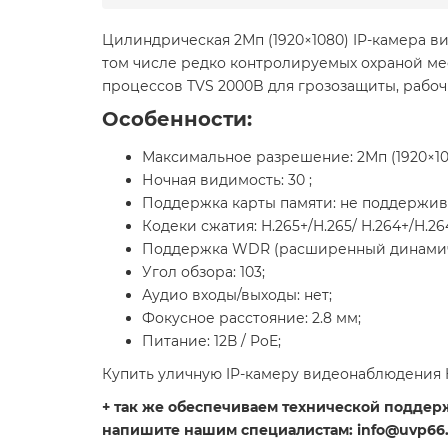
Цилиндрическая 2Мп (1920×1080) IP-камера в
том числе редко контролируемых охраной мес
процессов TVS 2000B для грозозащиты, рабоч
Особенности:
Максимальное разрешение: 2Мп (1920×10
Ночная видимость: 30 ;
Поддержка карты памяти: не поддержив
Кодеки сжатия: H.265+/H.265/ H.264+/H.2
Поддержка WDR (расширенный динамич
Угол обзора: 103;
Аудио входы/выходы: нет;
Фокусное расстояние: 2.8 мм;
Питание: 12В / PoE;
Купить уличную IP-камеру видеонаблюдения H
+ так же обеспечиваем технической поддержк
напишите нашим специалистам: info@uvp66.