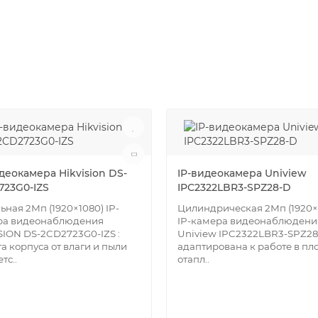
деокамера Hikvision DS-
IP-видеокамера Uniview
723G0-IZS
IPC2322LBR3-SPZ28-D
ьная 2Мп (1920×1080) IP-
Цилиндрическая 2Мп (1920×
ра видеонаблюдения
IP-камера видеонаблюдени
SION DS-2CD2723G0-IZS :
Uniview IPC2322LBR3-SPZ2
а корпуса от влаги и пыли
адаптирована к работе в пл
тс..
отапл..