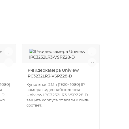
IP-видеокамера Uniview
IPC3232LR3-VSPZ28-D
1080)
Купольная 2Мп (1920×1080) IP-
я
камера видеонаблюдения
8-D
Uniview IPC3232LR3-VSPZ28-D :
охо
защита корпуса от влаги и пыли
соответ..
IP-видео
2CD2763