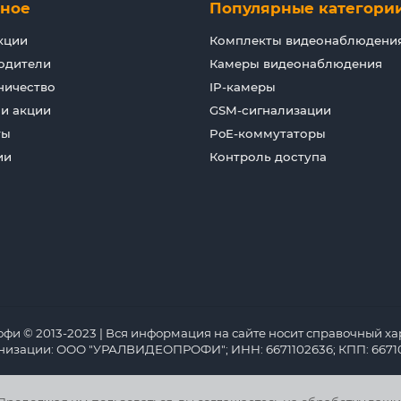
зное
Популярные категори
кции
Комплекты видеонаблюдени
одители
Камеры видеонаблюдения
ничество
IP-камеры
 и акции
GSM-сигнализации
ты
PoE-коммутаторы
ии
Контроль доступа
 © 2013-2023 | Вся информация на сайте носит справочный хар
анизации: ООО "УРАЛВИДЕОПРОФИ"; ИНН: 6671102636; КПП: 66710