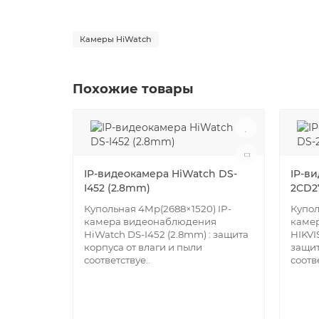
Камеры HiWatch
Похожие товары
IP-видеокамера HiWatch DS-
IP-ви
I452 (2.8mm)
2CD2
Купольная 4Mр(2688×1520) IP-
Купол
камера видеонаблюдения
каме
HiWatch DS-I452 (2.8mm) : защита
HIKVI
корпуса от влаги и пыли
защит
соответствуе..
соотве