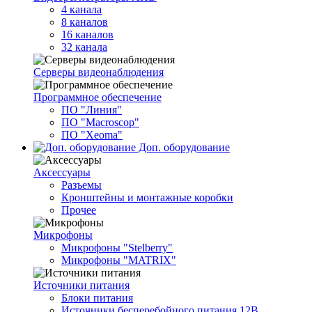
4 канала
8 каналов
16 каналов
32 канала
Серверы видеонаблюдения
Программное обеспечение
ПО "Линия"
ПО "Macroscop"
ПО "Xeoma"
Доп. оборудование
Аксессуары
Разъемы
Кронштейны и монтажные коробки
Прочее
Микрофоны
Микрофоны "Stelberry"
Микрофоны "MATRIX"
Источники питания
Блоки питания
Источники бесперебойного питания 12В