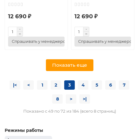
12 690 ₽
12 690 ₽
Спрашивать у менеджеров
Спрашивать у менеджеров
Показать еще
|<
<
1
2
3
4
5
6
7
8
>
>|
Показано с 49 по 72 из 184 (всего 8 страниц)
Режимы работы