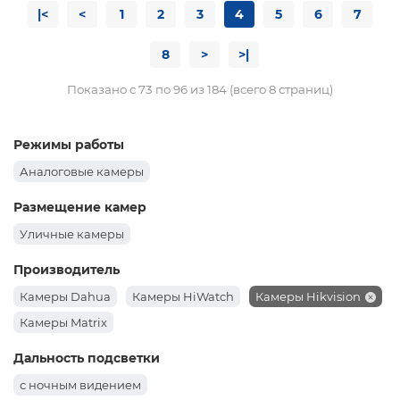
|<
<
1
2
3
4
5
6
7
8
>
>|
Показано с 73 по 96 из 184 (всего 8 страниц)
Режимы работы
Аналоговые камеры
Размещение камер
Уличные камеры
Производитель
Камеры Dahua
Камеры HiWatch
Камеры Hikvision
Камеры Matrix
Дальность подсветки
с ночным видением