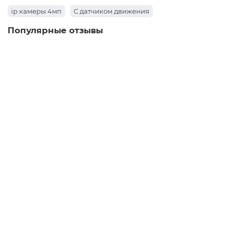
ip камеры 4мп
С датчиком движения
Популярные отзывы
HD-TVI видеокамеры Hikvision DS-
2CE12DFT-F(3.6mm)
HD-TVI видеокамера Hikvision DS-
2CE12DFT-F(3.6mm) - отличное
решение для видеонаблюдения в
плохо ота..
Подробнее
Константин Петрович
30.06.2020
IP-видеокамера ATIS ANW-2MIR-
20W/2.8 Lite
Отличная камера за свои деньги..
Дмитрий
12.07.2022