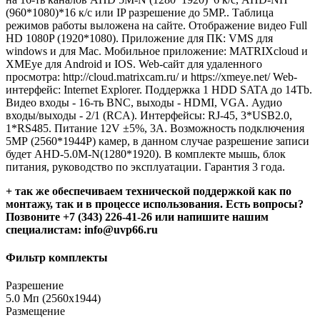
(960*1080)*16 к/с или IP разрешение до 5МP.. Таблица
режимов работы выложена на сайте. Отображение видео Full
HD 1080P (1920*1080). Приложение для ПК: VMS для
windows и для Mac. Мобильное приложение: MATRIXcloud и
XMEye для Android и IOS. Web-сайт для удаленного
просмотра: http://cloud.matrixcam.ru/ и https://xmeye.net/ Web-
интерфейс: Internet Explorer. Поддержка 1 HDD SATA до 14Tb.
Видео входы - 16-ть BNC, выходы - HDMI, VGA. Аудио
входы/выходы - 2/1 (RCA). Интерфейсы: RJ-45, 3*USB2.0,
1*RS485. Питание 12V ±5%, 3А. Возможность подключения
5МР (2560*1944P) камер, в данном случае разрешение записи
будет AHD-5.0M-N(1280*1920). В комплекте мышь, блок
питания, руководство по эксплуатации. Гарантия 3 года.
+ так же обеспечиваем технической поддержкой как по
монтажу, так и в процессе использования. Есть вопросы?
Позвоните +7 (343) 226-41-26 или напишите нашим
специалистам: info@uvp66.ru
Фильтр комплекты
Разрешение
5.0 Мп (2560x1944)
Размещение