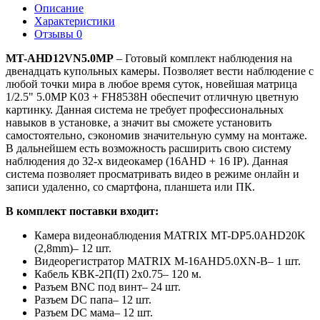
Описание
Характеристики
Отзывы
0
MT-AHD12VN5.0MP
– Готовый комплект наблюдения на
двенадцать купольных камеры. Позволяет вести наблюдение с
любой точки мира в любое время суток, новейшая матрица
1/2.5" 5.0MP K03 + FH8538H обеспечит отличную цветную
картинку. Данная система не требует профессиональных
навыков в установке, а значит вы сможете установить
самостоятельно, сэкономив значительную сумму на монтаже.
В дальнейшем есть возможность расширить свою систему
наблюдения до 32-х видеокамер (16AHD + 16 IP). Данная
система позволяет просматривать видео в режиме онлайн и
записи удаленно, со смартфона, планшета или ПК.
В комплект поставки входит:
Камера видеонаблюдения MATRIX MT-DP5.0AHD20K
(2,8mm)– 12 шт.
Видеорегистратор MATRIX M-16AHD5.0XN-B– 1 шт.
Кабель КВК-2П(П) 2х0.75– 120 м.
Разъем BNC под винт– 24 шт.
Разъем DC папа– 12 шт.
Разъем DC мама– 12 шт.