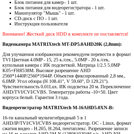
Блок питания для камер– 1 шт.
Блок питания для видеорегистратора - 1 шт.
Манипулятор "Мышь" - 1 шт.
CD-диск с ПО - 1 шт.
Инструкция пользователя
Внимание! Жесткий диск HDD в комплекте не поставляется!
Видеокамера MATRIXtech MT-DP5.0AHD20K (2,8mm):
Для улучшения изображения рекомендуем перевести в формат
TVI Цветная 4.0MP - 15, 25 к./сек., 5.0MP - 20 к./сек,
купольная камера с ИК подсветкой. Матрица 1/2.5 5.0MP
K05+FH8538M. Высокое разрешение AHD
2560*1440P/2560*1944P. Объектив фиксированный 2,8 мм.,
6.0MP. Угол обзора (H 108.41°, V 59.60°, D 129.21°).
Чувствительность 0.01Lux. ИК подсветка 20 м. Переключение
AHD/TVI/CVI/CVBS. Температура работы -10+50. Цвет
корпуса белый. Гарантия 3 года.
Видеорегистратор MATRIXtech M-16AHD5.0XN-B:
16-ти канальный мультигибридный 5 в 1
AHD/IP/TVI/CVI/CVBS видеорегистратор. ОС - Linux, формат
сжатия видео - H.265, H.264, пентаплекс. Разрешение записи
на 16-ть каналов AНD 5M-N (1280*1920)*6 к/с, AНD-NH