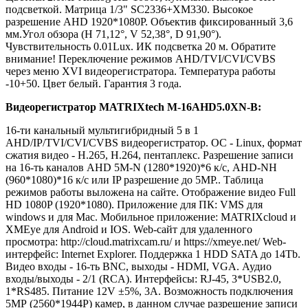
подсветкой. Матрица 1/3" SC2336+XM330. Высокое
разрешение AHD 1920*1080P. Объектив фиксированный 3,6
мм.Угол обзора (H 71,12°, V 52,38°, D 91,90°).
Чувствительность 0.01Lux. ИК подсветка 20 м. Обратите
внимание! Переключение режимов AHD/TVI/CVI/CVBS
через меню XVI видеорегистратора. Температура работы
-10+50. Цвет белый. Гарантия 3 года.
Видеорегистратор MATRIXtech M-16AHD5.0XN-B:
16-ти канальный мультигибридный 5 в 1
AHD/IP/TVI/CVI/CVBS видеорегистратор. ОС - Linux, формат
сжатия видео - H.265, H.264, пентаплекс. Разрешение записи
на 16-ть каналов AНD 5M-N (1280*1920)*6 к/с, AНD-NH
(960*1080)*16 к/с или IP разрешение до 5МP.. Таблица
режимов работы выложена на сайте. Отображение видео Full
HD 1080P (1920*1080). Приложение для ПК: VMS для
windows и для Mac. Мобильное приложение: MATRIXcloud и
XMEye для Android и IOS. Web-сайт для удаленного
просмотра: http://cloud.matrixcam.ru/ и https://xmeye.net/ Web-
интерфейс: Internet Explorer. Поддержка 1 HDD SATA до 14Tb.
Видео входы - 16-ть BNC, выходы - HDMI, VGA. Аудио
входы/выходы - 2/1 (RCA). Интерфейсы: RJ-45, 3*USB2.0,
1*RS485. Питание 12V ±5%, 3А. Возможность подключения
5МР (2560*1944P) камер, в данном случае разрешение записи