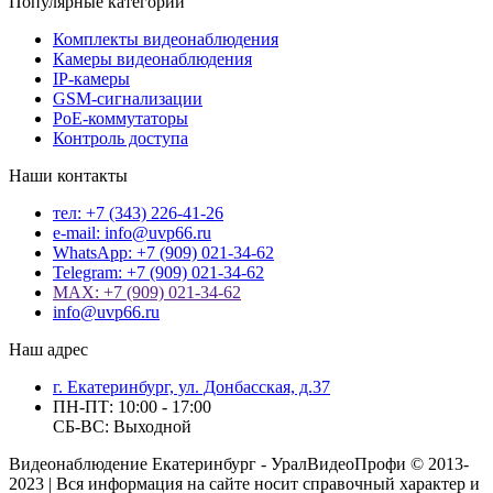
Популярные категории
Комплекты видеонаблюдения
Камеры видеонаблюдения
IP-камеры
GSM-сигнализации
PoE-коммутаторы
Контроль доступа
Наши контакты
тел: +7 (343) 226-41-26
e-mail: info@uvp66.ru
WhatsApp: +7 (909) 021-34-62
Telegram: +7 (909) 021-34-62
MAX: +7 (909) 021-34-62
info@uvp66.ru
Наш адрес
г. Екатеринбург, ул. Донбасская, д.37
ПН-ПТ: 10:00 - 17:00
СБ-ВС: Выходной
Видеонаблюдение Екатеринбург - УралВидеоПрофи © 2013-
2023 | Вся информация на сайте носит справочный характер и