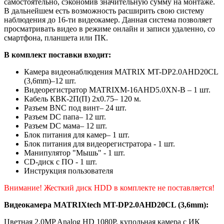
самостоятельно, сэкономив значительную сумму на монтаже.
В дальнейшем есть возможность расширить свою систему
наблюдения до 16-ти видеокамер. Данная система позволяет
просматривать видео в режиме онлайн и записи удаленно, со
смартфона, планшета или ПК.
В комплект поставки входит:
Камера видеонаблюдения MATRIX MT-DP2.0AHD20CL
(3,6mm)–12 шт.
Видеорегистратор MATRIXM-16AHD5.0XN-B – 1 шт.
Кабель КВК-2П(П) 2х0.75– 120 м.
Разъем BNC под винт– 24 шт.
Разъем DC папа– 12 шт.
Разъем DC мама– 12 шт.
Блок питания для камер– 1 шт.
Блок питания для видеорегистратора - 1 шт.
Манипулятор "Мышь" - 1 шт.
CD-диск с ПО - 1 шт.
Инструкция пользователя
Внимание! Жесткий диск HDD в комплекте не поставляется!
Видеокамера MATRIXtech MT-DP2.0AHD20CL (3,6mm):
Цветная 2.0MP Analog HD 1080P, купольная камера с ИК