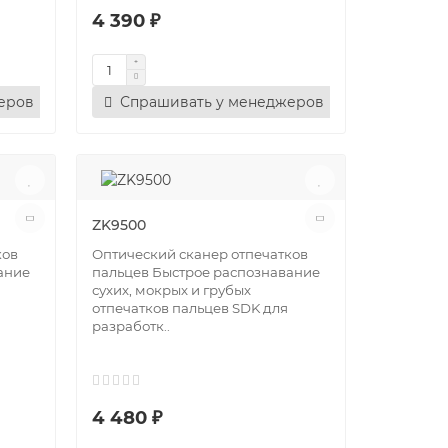
4 390 ₽
еров
Спрашивать у менеджеров
ZK9500
ков
Оптический сканер отпечатков
ание
пальцев Быстрое распознавание
сухих, мокрых и грубых
отпечатков пальцев SDK для
разработк..
4 480 ₽