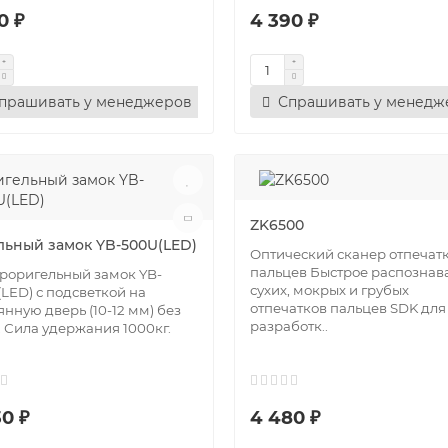
0 ₽
4 390 ₽
прашивать у менеджеров
Спрашивать у менедж
ZK6500
льный замок YB-500U(LED)
Оптический сканер отпечат
пальцев Быстрое распознав
роригельный замок YB-
сухих, мокрых и грубых
LED) с подсветкой на
отпечатков пальцев SDK для
янную дверь (10-12 мм) без
разработк..
 Сила удержания 1000кг.
0 ₽
4 480 ₽