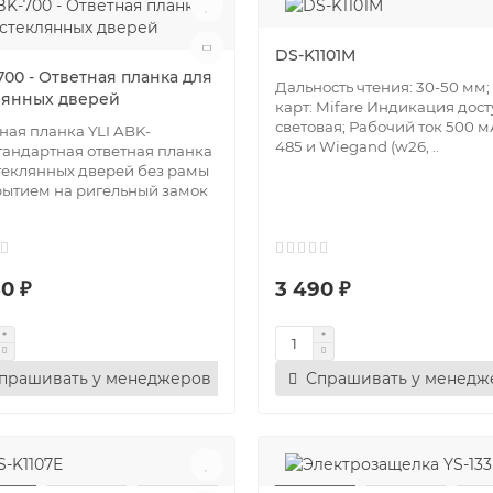
DS-K1101M
700 - Ответная планка для
Дальность чтения: 30-50 мм;
лянных дверей
карт: Mifare Индикация дост
световая; Рабочий ток 500 м
ная планка YLI ABK-
485 и Wiegand (w26, ..
андартная ответная планка
теклянных дверей без рамы
рытием на ригельный замок
0 ₽
3 490 ₽
прашивать у менеджеров
Спрашивать у менедж