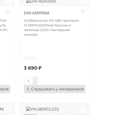
DHI-ASR1100A
 Тип
Особенности: RS-485 протокол
упа:
13.56MHz(Mifare) Красны и
А RS-
зеленый LEDs Накладной
монтаж..
3 690 ₽
еров
Спрашивать у менеджеров