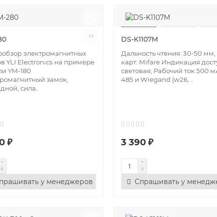
80
DS-K1107M
ообзор электромагнитных
Дальность чтения: 30-50 мм;
в YLI Electronics на примере
карт: Mifare Индикация дост
и YM-180
световая; Рабочий ток 500 м
ромагнитный замок,
485 и Wiegand (w26, ..
дной, сила..
0 ₽
3 390 ₽
прашивать у менеджеров
Спрашивать у менедж