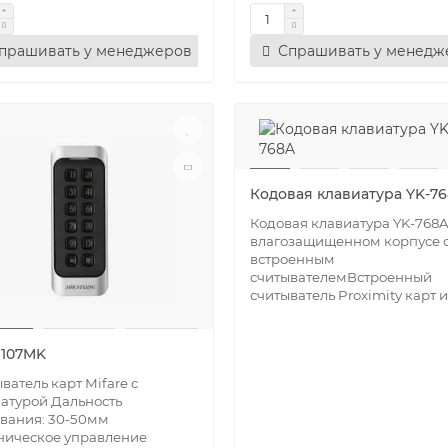
прашивать у менеджеров
Спрашивать у менедж
Кодовая клавиатура YK-7
Кодовая клавиатура YK-768A
влагозащищенном корпусе 
встроенным
считывателемВстроенный
считыватель Proximity карт и.
1107MK
ватель карт Mifare c
атурой Дальность
вания: 30-50мм
ническое управление