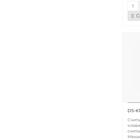
С
DS-K
Считы
клави
считы
Меха