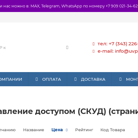
и нас можно в: MAX, Telegram, WhatsApp по номеру +7 909 021-34-62
тел: +7 (343) 226
e-mail: info@uvp
КОМПАНИИ
ОПЛАТА
ДОСТАВКА
МОН
вление доступом (СКУД) (страни
лчанию
Название
Цена
Рейтинг
Код Товара