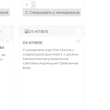
еров
Спрашивать у менеджеров
DS-K1T801E
68A
Считыватель карт EM-Marine c
клавиатурой Дисплей 2.4 дюйма
, во
Механическое управление
со
Световая индикация Тревожные
вход..
.