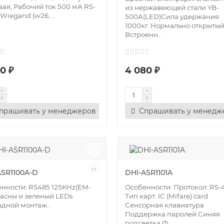
вая; Рабочий ток 500 мА RS-
из нержавеющей стали YB-
 Wiegand (w26, ..
500A(LED)Сила удержания
1000кг. Нормально открытый
Встроенн..
0 ₽
4 080 ₽
прашивать у менеджеров
Спрашивать у менедж
ASR1100A-D
DHI-ASR1101A
нности: RS485 125KHz(EM-
Особенности: Протокол: RS-
расны и зеленый LEDs
Тип карт: IC (Mifare) card
дной монтаж..
Сенсорная клавиатура
Поддержка паролей Синяя
подсветка Ф..