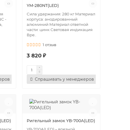
YM-280NT(LED)
ля
Сила удержания: 280 кг Материал
С -
корпуса: анодированный
а,
алюминий Материал ответной
части: цинк Световая индикация
Вре..
1 отзыв
3 820 ₽
еров
Спрашивать у менеджеров
(LED)
Ригельный замок YB-700A(LED)
 замок
YB-700A(LED) – врезной