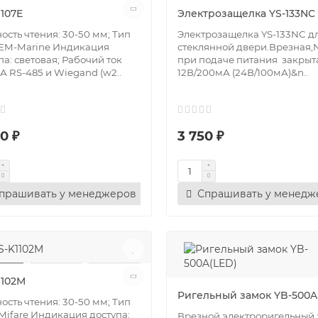
107E
Электрозащелка YS-133NC
ость чтения: 30-50 мм; Тип
Электрозащелка YS-133NC д
 EM-Marine Индикация
стеклянной двери.Врезная,N
па: световая; Рабочий ток
при подаче питания закрыт
А RS-485 и Wiegand (w2..
12В/200мА (24В/100мА)&n..
0 ₽
3 750 ₽
прашивать у менеджеров
Спрашивать у менедж
1102M
Ригельный замок YB-500A
ость чтения: 30-50 мм; Тип
 Mifare Индикация доступа:
Врезной электроригельный