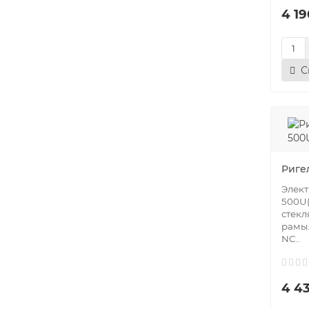
4 19
С
Риге
Элект
500U(
стекл
рамы.
NC..
4 43