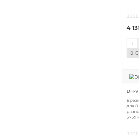
4 13
С
DH-V
Врез
для 8
разп
373х1