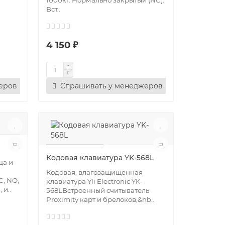
1000кг. Нормально закрытый (NC).
Вст..
4 150 ₽
еров
Спрашивать у менеджеров
Кодовая клавиатура YK-568L
ца и
Кодовая, влагозащищенная
, NO,
клавиатура Yli Electronic YK-
 и..
568LВстроенный считыватель
Proximity карт и брелоков,&nb..