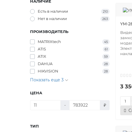
НАЛИЧИЕ
Есть в наличии
210
Нет в наличии
263
YM-2
ПРОИЗВОДИТЕЛЬ
Виде
замко
MATRIXtech
45
модел
Элект
ATIS
61
накла
ATIX
59
DAHUA
28
HIKVISION
28
Показать еще 3
3 35
ЦЕНА
-
₽
С
ТИП