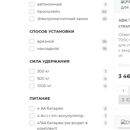
автономный
1
Кронштейн
44
Электромагнитный замок
41
ABK-
стек
СПОСОБ УСТАНОВКИ
Ответ
700Ст
врезной
35
для с
накладной
19
с зак
от ..
СИЛА УДЕРЖАНИЯ
300 кг
1
3 46
500 кг
4
1000 кг
4
ПИТАНИЕ
С
4 AA батареи
2
4 Aч Li-Ion аккумулятор
1
4*AA батареи (не входят в
1
комплект)