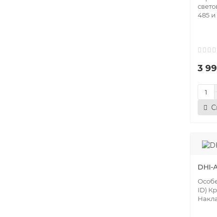
свето
485 и
3 99
С
DHI-
Особе
ID) К
Накла