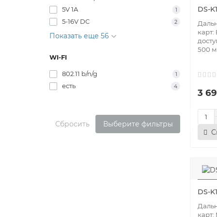
DS-K1
5V 1A
1
5-16V DC
2
Дальн
карт:
Показать еще 56
досту
500 м
WI-FI
802.11 b/n/g
1
есть
4
3 69
Сбросить
Выберите фильтры
С
DS-K
Дальн
карт: