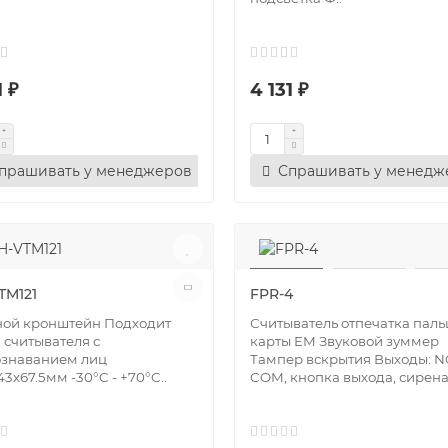
1 ₽
4 131 ₽
прашивать у менеджеров
Спрашивать у менедж
TM121
FPR-4
ной кронштейн Подходит
Считыватель отпечатка паль
" считывателя с
карты EM Звуковой зуммер
ознаванием лиц
Тампер вскрытия Выходы: NC
43х67.5мм -30°C - +70°C..
COM, кнопка выхода, сирена,