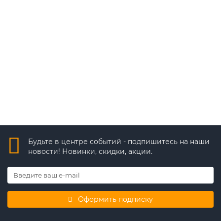
DS-K1102MK
6 190 ₽
В корзину
Быстрый заказ
Будьте в центре событий - подпишитесь на наши
новости! Новинки, скидки, акции.
Оформить подписку