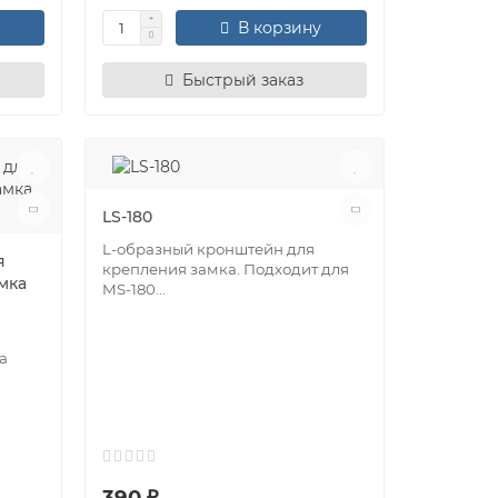
В корзину
Быстрый заказ
LS-180
L-oбразный кронштейн для
я
крепления замка. Подходит для
мка
MS-180...
а
390 ₽