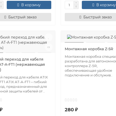
В корзину
В корзину
Быстрый заказ
Быстрый заказ
Монтажная коробка Z-5R
Монтажная коробка специа
ий переход для кабеля
разработана для автономно
 AT-A-FT1 (нержавеющая
контроллера Z-5R,
)
обеспечивающая удобное
подключение и обслужив..
й переход для кабеля ATIX
FT1 ATIX AT-A-FT1 – гибкий
од, предназначенный для
ной защиты кабелей от ..
₽
280 ₽