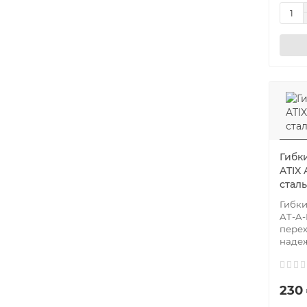
Гибк
ATIX
сталь
Гибки
AT-A-
перех
надеж
230 