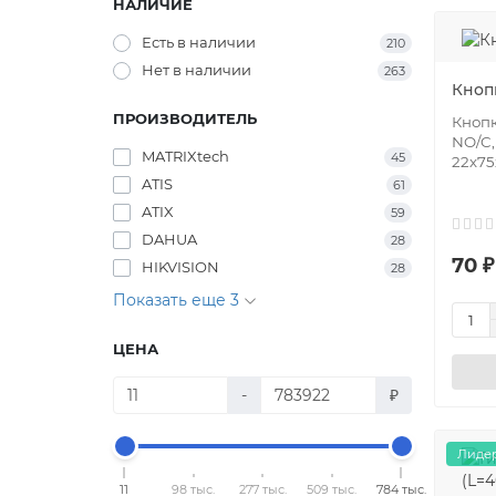
НАЛИЧИЕ
Есть в наличии
210
Нет в наличии
263
Кноп
ПРОИЗВОДИТЕЛЬ
Кнопк
NO/C,
MATRIXtech
45
22х75
ATIS
61
ATIX
59
DAHUA
28
70 ₽
HIKVISION
28
Показать еще 3
ЦЕНА
-
₽
Лидер
11
98 тыс.
277 тыс.
509 тыс.
784 тыс.