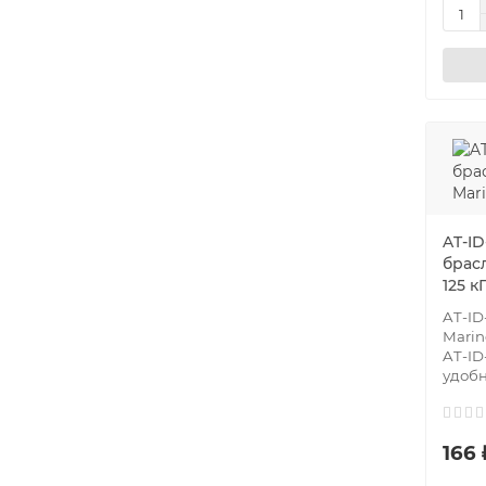
AT-ID
брас
125 к
AT-ID
Marin
AT-ID
удобн
166 