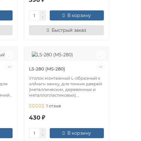
В корзину
Быстрый заказ
LS-280 (MS-280)
Уголок монтажный L-oбразный к
 для
эл/магн замку, для тонких дверей
(металлических, деревянных и
ний..
металлопластиковых)...
1 отзыв
430 ₽
В корзину