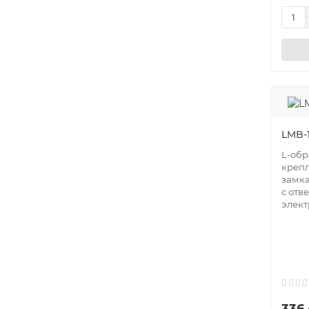
LMB-
L-oбр
крепл
замка
с отв
элект
336 