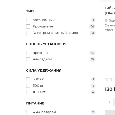
Гибк
ТИП
(L=40
автономный
1
Гибки
Øвнут
Кронштейн
44
сталь 
Электромагнитный замок
41
СПОСОБ УСТАНОВКИ
врезной
35
накладной
19
СИЛА УДЕРЖАНИЯ
300 кг
1
500 кг
4
130 
1000 кг
4
ПИТАНИЕ
4 AA батареи
2