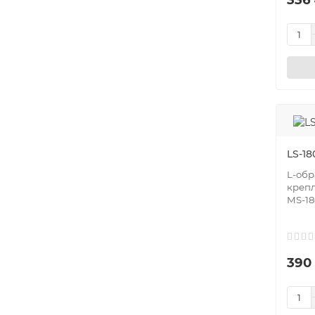
LS-18
L-oбр
крепл
MS-18
390