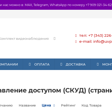
и нас можно в: MAX, Telegram, WhatsApp по номеру +7 909 021-34-62
тел: +7 (343) 226
e-mail: info@uvp
КОМПАНИИ
ОПЛАТА
ДОСТАВКА
МОН
вление доступом (СКУД) (страни
лчанию
Название
Цена
Рейтинг
Код Товара