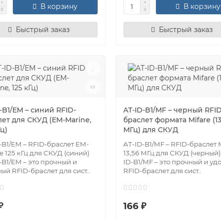
В корзину
В корзину
Быстрый заказ
Быстрый заказ
-B1/EM – синий RFID-
AT-ID-B1/MF – черный RFID
лет для СКУД (EM-Marine,
браслет формата Mifare (13
Гц)
МГц) для СКУД
-B1/EM – RFID-браслет EM-
AT-ID-B1/MF – RFID-браслет 
e 125 кГц для СКУД (синий)
13,56 МГц для СКУД (черный)
-B1/EM – это прочный и
ID-B1/MF – это прочный и у
ый RFID-браслет для сист..
RFID-браслет для сист..
₽
166 ₽