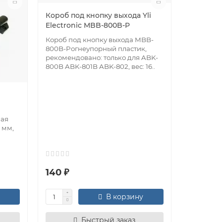
Короб под кнопку выхода Yli
Electronic MBB-800B-P
Короб под кнопку выхода MBB-
800B-Pогнеупорный пластик,
рекомендовано: только для ABK-
800B ABK-801B ABK-802, вес: 16..
ная
 мм,
140 ₽
В корзину
Быстрый заказ