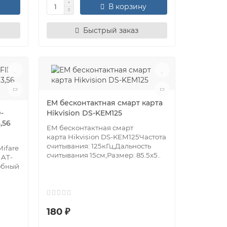
В корзину
Быстрый заказ
EM бесконтактная смарт карта
-
Hikvision DS-KEM125
,56
EM бесконтактная смарт
карта Hikvision DS-KEM125Частота
считывания: 125кГц,Дальность
Mifare
считывания 15см,Размер: 85.5х5..
 AT-
добный
180 ₽