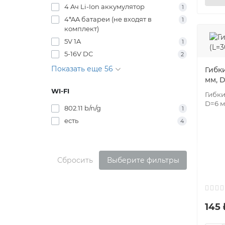
4 Aч Li-Ion аккумулятор
1
4*AA батареи (не входят в
1
комплект)
5V 1A
1
5-16V DC
2
Показать еще 56
Гибк
мм, 
WI-FI
Гибки
D=6 м
802.11 b/n/g
1
есть
4
Сбросить
Выберите фильтры
145 