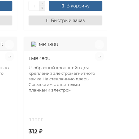
В корзину
Быстрый заказ
LMB-180U
льно
U-oбразный кронштейн для
го
крепления электромагнитного
замка На стеклянную дверь
Совместим с ответными
планками электром..
312 ₽