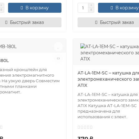
В корзину
В корзину
Быстрый заказ
Быстрый заказ
180L
азный кронштейн для
AT-LA-1EM-SC – катушка дл
ения электромагнитного
электромеханического за
 На узкую дверь Совместим
ATIX
етными планками
ромагнит..
AT-LA-1EM-SC – катушка для
электромеханического замк
ATIX Катушка AT-LA-1EM-SC
предназначена для
использования с элект..
₽
370 ₽