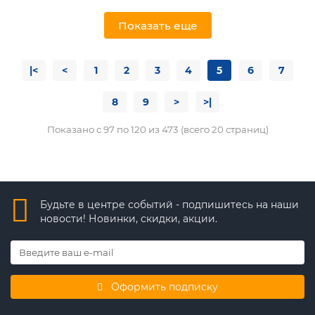
Показать еще
|<
<
1
2
3
4
5
6
7
8
9
>
>|
Показано с 97 по 120 из 473 (всего 20 страниц)
Будьте в центре событий - подпишитесь на наши
новости! Новинки, скидки, акции.
Оформить подписку