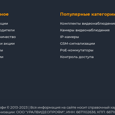
зное
Популярные категори
кции
Комплекты видеонаблюдени
одители
Камеры видеонаблюдения
ничество
IP-камеры
 и акции
GSM-сигнализации
ты
PoE-коммутаторы
ии
Контроль доступа
 © 2013-2023 | Вся информация на сайте носит справочный хар
анизации: ООО "УРАЛВИДЕОПРОФИ"; ИНН: 6671102636; КПП: 66710