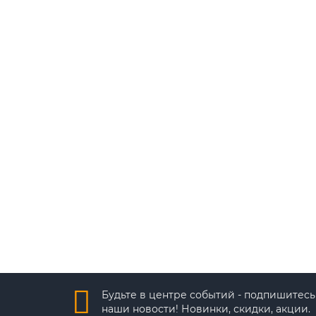
Кнопка выхода PBK-811A
Кнопка выхода PBK-811A, врезная, NO/C, нержавею
510 ₽
Будьте в центре событий - подпишитесь
наши новости! Новинки, скидки, акции.