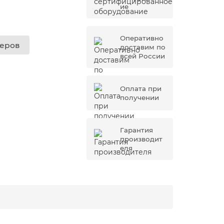
ие
Оперативно
жеров
доставим по
всей России
Оплата при
получении
Гарантия
производит
еля