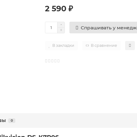
2 590 ₽
Спрашивать у менед
В закладки
В сравнение
вы
0