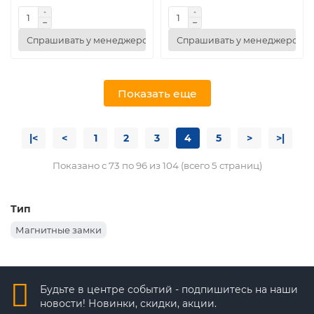
Спрашивать у менеджеров
Спрашивать у менеджеров
Показать еще
|<
<
1
2
3
4
5
>
>|
Показано с 73 по 96 из 104 (всего 5 страниц)
Тип
Магнитные замки
Будьте в центре событий - подпишитесь на наши
новости! Новинки, скидки, акции.