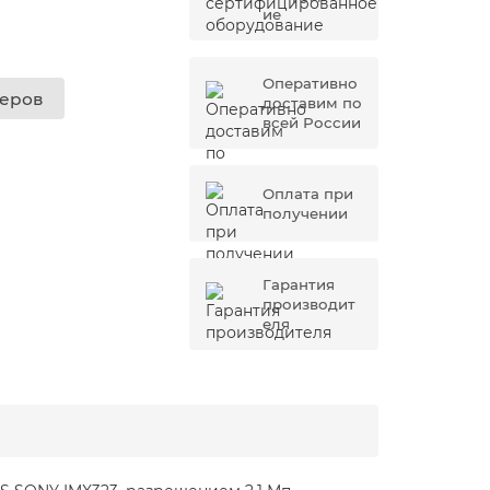
ие
Оперативно
жеров
доставим по
всей России
Оплата при
получении
Гарантия
производит
еля