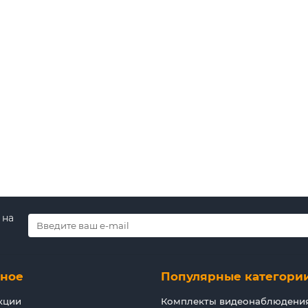
 на основе 1/2.8" матрицы SONY IMX291 Starvis, разрешением 2.1 
В корзину
Быстрый заказ
 на
зное
Популярные категори
кции
Комплекты видеонаблюдени