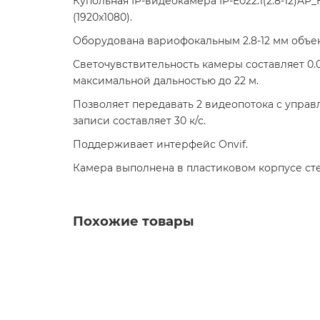
Купольная IP-видеокамера IP-E022.1(2.8-12)AP
(1920x1080).
Оборудована вариофокальным 2.8-12 мм объе
Светочувствительность камеры составляет 0.0
максимальной дальностью до 22 м.
Позволяет передавать 2 видеопотока с управл
записи составляет 30 к/с.
Поддерживает интерфейс Onvif.
Камера выполнена в пластиковом корпусе степ
Похожие товары
Видеокамера Optimus IP-E042.1(2.8-12)P