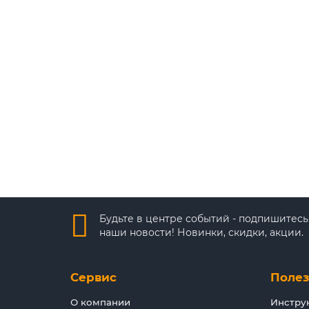
Уличная IP-видеокамера IP-E012.1(5-50)PS создана
14 522 ₽
Будьте в центре событий - подпишитесь
наши новости! Новинки, скидки, акции.
Сервис
Поле
О компании
Инстру