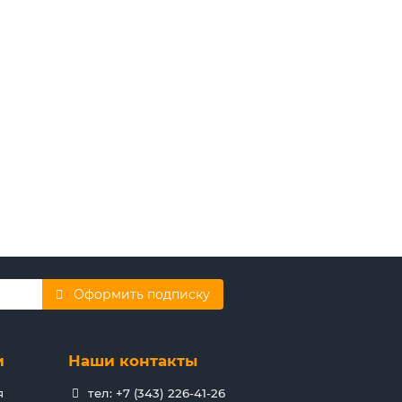
Мп (1920х..
Оформить подписку
и
Наши контакты
я
тел: +7 (343) 226-41-26