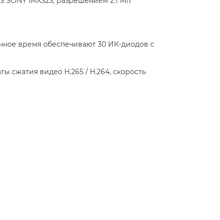
MOS SONY IMX323, разрешением 2.1 Мп
ночное время обеспечивают 30 ИК-диодов с
ы сжатия видео H.265 / H.264, скорость