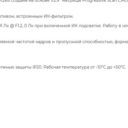
_H.265 создана на основе 1/2.9” матрицы Progressive Scan C
ктивом, встроенным ИК-фильтром.
1 Лк @ F1.2, 0 Лк при включенной ИК подсветке. Работу в 
яемой частотой кадров и пропускной способностью, формат
енью защиты IP20. Рабочая температура от -10°С до +50°С.