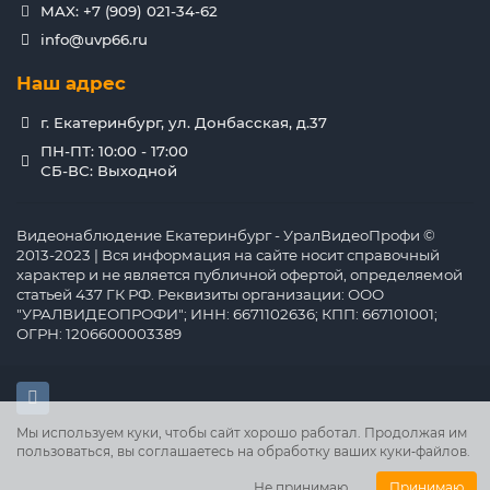
MAX: +7 (909) 021-34-62
info@uvp66.ru
Наш адрес
г. Екатеринбург, ул. Донбасская, д.37
ПН-ПТ: 10:00 - 17:00
СБ-ВС: Выходной
Видеонаблюдение Екатеринбург - УралВидеоПрофи ©
2013-2023 | Вся информация на сайте носит справочный
характер и не является публичной офертой, определяемой
статьей 437 ГК РФ. Реквизиты организации: ООО
"УРАЛВИДЕОПРОФИ"; ИНН: 6671102636; КПП: 667101001;
ОГРН: 1206600003389
Мы используем куки, чтобы сайт хорошо работал. Продолжая им
пользоваться, вы соглашаетесь на обработку ваших куки‑файлов.
Не принимаю
Принимаю