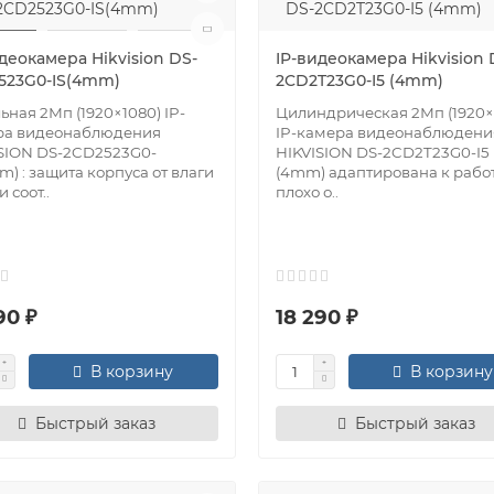
деокамера Hikvision DS-
IP-видеокамера Hikvision 
523G0-IS(4mm)
2CD2T23G0-I5 (4mm)
ьная 2Мп (1920×1080) IP-
Цилиндрическая 2Мп (1920×
ра видеонаблюдения
IP-камера видеонаблюдени
SION DS-2CD2523G0-
HIKVISION DS-2CD2T23G0-I5
m) : защита корпуса от влаги
(4mm) адаптирована к работ
 соот..
плохо о..
90 ₽
18 290 ₽
В корзину
В корзину
Быстрый заказ
Быстрый заказ