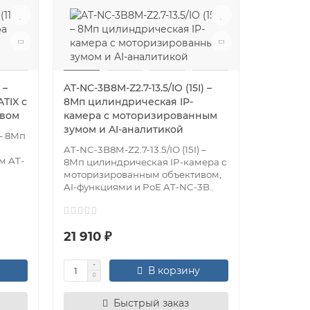
 –
AT-NC-3B8M-Z2.7-13.5/IO (15I) –
TIX с
8Мп цилиндрическая IP-
ивом
камера с моторизированным
зумом и AI-аналитикой
 – 8Мп
AT-NC-3B8M-Z2.7-13.5/IO (15I) –
м AT-
8Мп цилиндрическая IP-камера с
моторизированным объективом,
AI-функциями и PoE AT-NC-3B..
21 910 ₽
В корзину
Быстрый заказ