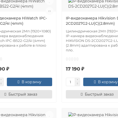
идеокамера HiWatch IPC-
IP-видеокамера Hikvision 
-G2/4I (4mm)
2CD2027G2-LU(C)(2.8mm)
дрическая 2Мп (1920×1080)
Цилиндрическая 2Мп (1920×
амера видеонаблюдения
IP-камера видеонаблюдени
ch IPC-B522-G2/4I (4mm)
HIKVISION DS-2CD2027G2-LU
ирована к работе в плохо
(2.8mm) адаптирована к раб
пло..
90 ₽
17 190 ₽
В корзину
В корзину
Быстрый заказ
Быстрый заказ