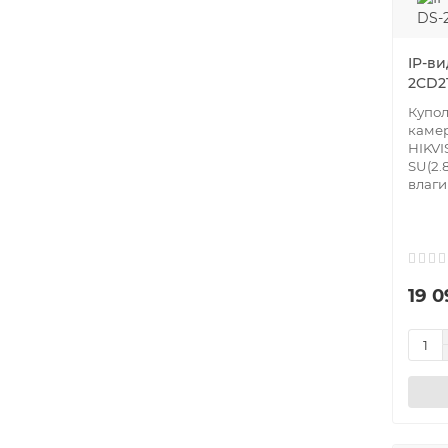
IP-ви
2CD2
Купол
каме
HIKVI
SU(2.
влаги
19 0