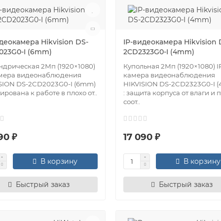
деокамера Hikvision DS-
IP-видеокамера Hikvision 
023G0-I (6mm)
2CD2323G0-I (4mm)
дрическая 2Мп (1920×1080)
Купольная 2Мп (1920×1080) I
амера видеонаблюдения
камера видеонаблюдения
SION DS-2CD2023G0-I (6mm)
HIKVISION DS-2CD2323G0-I 
ирована к работе в плохо от..
: защита корпуса от влаги и 
соот..
90 ₽
17 090 ₽
В корзину
В корзину
Быстрый заказ
Быстрый заказ