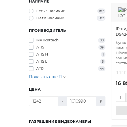
НАЛИЧИЕ
Есть в наличии
187
Нет в наличии
502
IP-в
ПРОИЗВОДИТЕЛЬ
D542
MATRIXtech
88
Купол
ATIS
39
каме
HiWat
ATIS H
1
защит
ATIS L
6
соотве
ATIX
44
Показать еще 11
16 8
ЦЕНА
-
₽
РАЗРЕШЕНИЕ ВИДЕОКАМЕРЫ