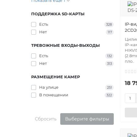
Показать еще 1
ПОДДЕРЖКА SD-КАРТЫ
IP-ви
Есть
328
2CD2
Нет
117
Цилин
IP-к
ТРЕВОЖНЫЕ ВХОДЫ-ВЫХОДЫ
HIKVI
Есть
(2.8m
132
пло..
Нет
313
РАЗМЕЩЕНИЕ КАМЕР
18 7
На улице
251
В помещении
322
Сбросить
Выберите фильтры