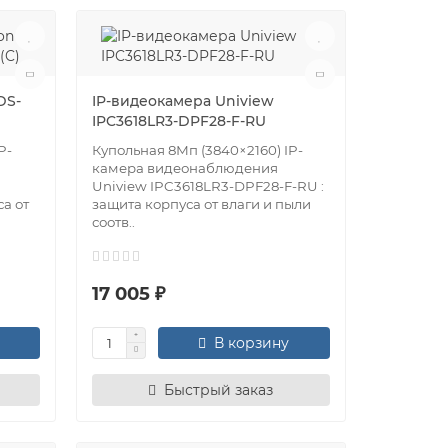
DS-
IP-видеокамера Uniview
IPC3618LR3-DPF28-F-RU
P-
Купольная 8Мп (3840×2160) IP-
камера видеонаблюдения
Uniview IPC3618LR3-DPF28-F-RU :
са от
защита корпуса от влаги и пыли
соотв..
17 005 ₽
В корзину
Быстрый заказ