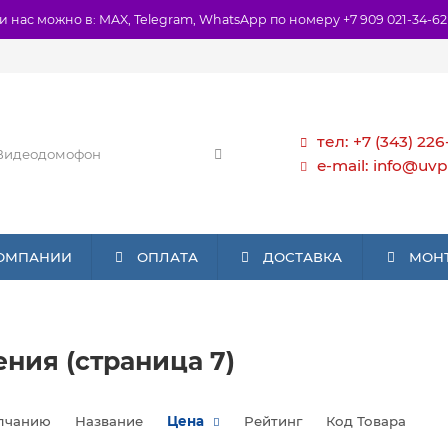
и нас можно в: MAX, Telegram, WhatsApp по номеру +7 909 021-34-62
тел: +7 (343) 226
e-mail: info@uvp
КОМПАНИИ
ОПЛАТА
ДОСТАВКА
МОН
ния (страница 7)
лчанию
Название
Цена
Рейтинг
Код Товара