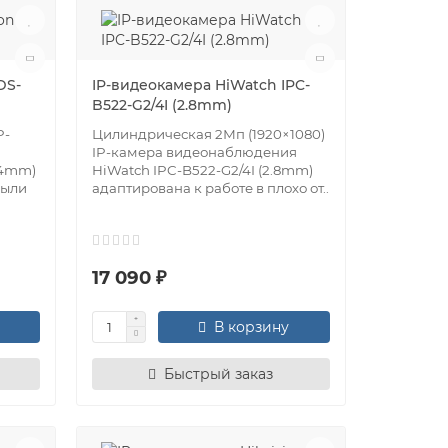
DS-
IP-видеокамера HiWatch IPC-
B522-G2/4I (2.8mm)
P-
Цилиндрическая 2Мп (1920×1080)
IP-камера видеонаблюдения
(4mm)
HiWatch IPC-B522-G2/4I (2.8mm)
пыли
адаптирована к работе в плохо от..
17 090 ₽
В корзину
Быстрый заказ