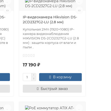
DS-
IP-видеокамера Hikvision DS-
2CD2327G2-LU (2.8 мм)
1080)
Купольная 2Мп (1920×1080) IP-
я
камера видеонаблюдения
(C)
HIKVISION DS-2CD2327G2-LU (2.8
оте в
мм) : защита корпуса от влаги и
пыли ..
17 190 ₽
В корзину
Быстрый заказ