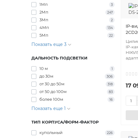
1Мп
3
2Мп
247
3Мп
2
IP-ви
4Мп
134
2CD2
5Мп
22
Цилин
Показать еще 3
IP-к
HIKVI
ДАЛЬНОСТЬ ПОДСВЕТКИ
адапт
10 м
1
до 30м
306
от 30 до 50м
318
17 0
от 50 до 100м
83
более 100м
16
Показать еще 1
ТИП КОРПУСА/ФОРМ-ФАКТОР
купольный
226