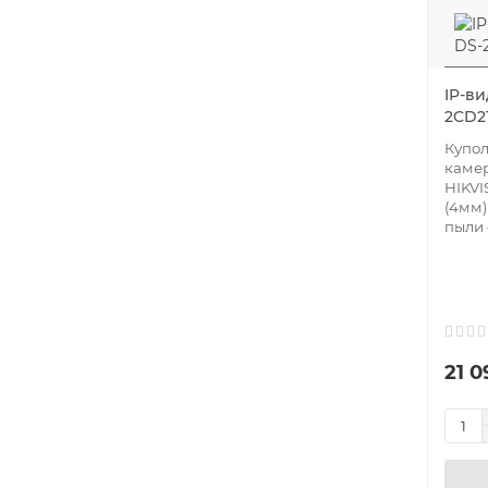
IP-ви
2CD2
Купол
каме
HIKVI
(4мм)
пыли с
21 0