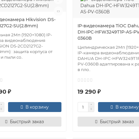
деокамера Hikvision DS-
127G2-SU(2.8mm)
IP-видеокамера TiOC Dah
DH-IPC-HFW3249T1P-AS-PV
ьная 2Мп (1920×1080) IP-
0360B
ра видеонаблюдения
SION DS-2CD2127G2-
Цилиндрическая 2Мп (1920×
8mm) : защита корпуса от
IP-камера видеонаблюдени
 и пыли со..
DAHUA DH-IPC-HFW3249T1P
PV-0360B адаптирована к р
в пло..
90 ₽
19 290 ₽
В корзину
В корзину
Быстрый заказ
Быстрый заказ