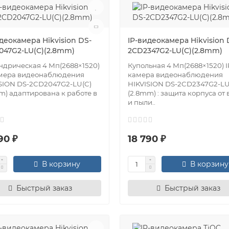
деокамера Hikvision DS-
IP-видеокамера Hikvision 
047G2-LU(C)(2.8mm)
2CD2347G2-LU(C)(2.8mm)
дрическая 4 Мп(2688×1520)
Купольная 4 Мп(2688×1520) I
амера видеонаблюдения
камера видеонаблюдения
SION DS-2CD2047G2-LU(C)
HIKVISION DS-2CD2347G2-LU
m) адаптирована к работе в
(2.8mm) : защита корпуса от 
и пыли..
90 ₽
18 790 ₽
В корзину
В корзину
Быстрый заказ
Быстрый заказ