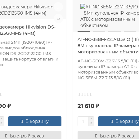
деокамера Hikvision DS-
125G0-IMS (4мм)
AT-NC-3E8M-Z2.7-13.5/IO (11I)
ьная 2Мп (1920×1080) IP-
8Мп купольная IP-камера A
ра видеонаблюдения
моторизованным объект
SION DS-2CD2125G0-IMS
 : защита корпуса от влаги и
AT-NC-3E8M-Z2.7-13.5/IO (11I)
о..
купольная IP-камера ATIX с
моторизованным объективо
NC-3E8M-Z2.7-13.5/IO (11I) ..
90 ₽
21 610 ₽
В корзину
В корзину
Быстрый заказ
Быстрый заказ