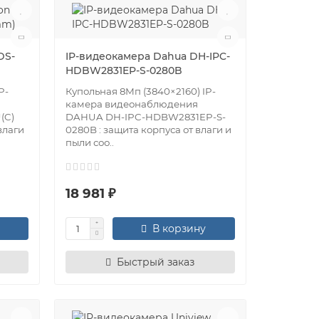
DS-
IP-видеокамера Dahua DH-IPC-
HDBW2831EP-S-0280B
P-
Купольная 8Мп (3840×2160) IP-
камера видеонаблюдения
(C)
DAHUA DH-IPC-HDBW2831EP-S-
влаги
0280B : защита корпуса от влаги и
пыли соо..
18 981 ₽
В корзину
Быстрый заказ