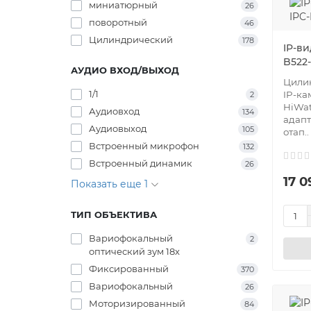
миниатюрный
26
поворотный
46
Цилиндрический
178
IP-в
B522
АУДИО ВХОД/ВЫХОД
Цилин
1/1
IP-к
2
HiWat
Аудиовход
134
адапт
Аудиовыход
105
отап..
Встроенный микрофон
132
Встроенный динамик
26
17 0
Показать еще 1
ТИП ОБЪЕКТИВА
Вариофокальный
2
оптический зум 18x
Фиксированный
370
Вариофокальный
26
Моторизированный
84