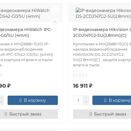
идеокамера HiWatch IPC-
IP-видеокамера Hikvision 
-G0/SU (4mm)
2CD2147G2-SU(2.8mm)(C)
ьная 4 Мп(2688×1520) IP-
Купольная 4 Мп(2688×1520) I
ра видеонаблюдения
камера видеонаблюдения
ch IPC-D542-G0/SU (4mm) :
HIKVISION DS-2CD2147G2-
а корпуса от влаги и пыли
SU(2.8mm)(C) : защита корпу
..
влаги и пыли..
90 ₽
16 911 ₽
В корзину
В корзину
Быстрый заказ
Быстрый заказ