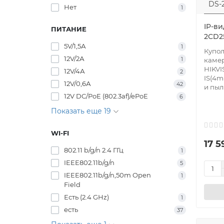
Нет
1
IP-ви
ПИТАНИЕ
2CD2
5V/1,5А
1
Купол
12V/2А
1
каме
HIKVI
12V/4А
2
IS(4m
12V/0,6А
42
и пыли
12V DC/PoE (802.3af)/ePoE
6
Показать еще 19
WI-FI
17 5
802.11 b/g/n 2.4 ГГц
1
IEEE802.11b/g/n
5
IEEE802.11b/g/n,50m Open
1
Field
Есть (2.4 GHz)
1
есть
37