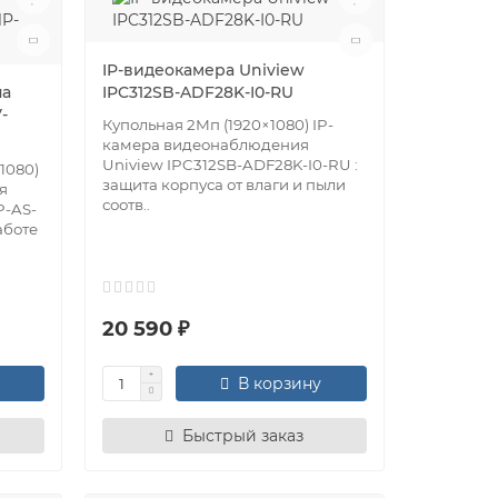
IP-видеокамера Uniview
ua
IPC312SB-ADF28K-I0-RU
-
Купольная 2Мп (1920×1080) IP-
камера видеонаблюдения
Uniview IPC312SB-ADF28K-I0-RU :
1080)
защита корпуса от влаги и пыли
я
соотв..
-AS-
аботе
20 590 ₽
В корзину
Быстрый заказ