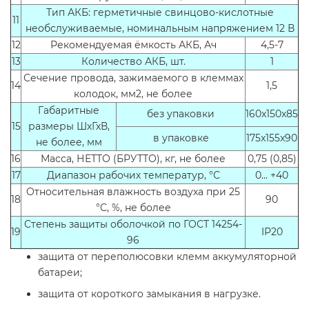
Тип АКБ: герметичные свинцово-кислотные
11
необслуживаемые, номинальным напряжением 12 В
12
Рекомендуемая ёмкость АКБ, Ач
4,5-7
13
Количество АКБ, шт.
1
Сечение провода, зажимаемого в клеммах
14
1,5
колодок, мм2, не более
Габаритные
без упаковки
160x150x85
15
размеры ШхГхВ,
в упаковке
175x155x90
не более, мм
16
Масса, НЕТТО (БРУТТО), кг, не более
0,75 (0,85)
17
Диапазон рабочих температур, °С
0... +40
Относительная влажность воздуха при 25
18
90
°С, %, не более
Степень защиты оболочкой по ГОСТ 14254-
19
IP20
96
защита от переполюсовки клемм аккумуляторной
батареи;
защита от короткого замыкания в нагрузке.