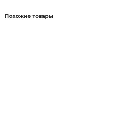
Похожие товары
ББП РАПАН - 60
3 190 ₽
В корзину
Быстрый заказ
ББП РАПАН - 60 исп.26