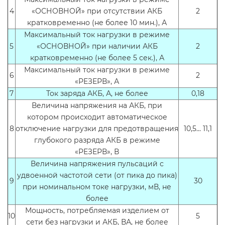
4
«ОСНОВНОЙ» при отсутствии АКБ
2
кратковременно (не более 10 мин.), А
Максимальный ток нагрузки в режиме
5
«ОСНОВНОЙ» при наличии АКБ
2
кратковременно (не более 5 сек.), А
Максимальный ток нагрузки в режиме
6
2
«РЕЗЕРВ», А
7
Ток заряда АКБ, А, не более
0,18
Величина напряжения на АКБ, при
котором происходит автоматическое
8
отключение нагрузки для предотвращения
10,5... 11,1
глубокого разряда АКБ в режиме
«РЕЗЕРВ», В
Величина напряжения пульсаций с
удвоенной частотой сети (от пика до пика)
9
30
при номинальном токе нагрузки, мВ, не
более
Мощность, потребляемая изделием от
10
5
сети без нагрузки и АКБ, ВА, не более